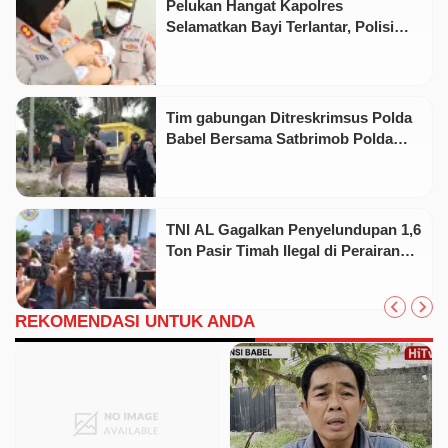
Pelukan Hangat Kapolres
Selamatkan Bayi Terlantar, Polisi
Telusuri Identitas Orang Tua
Tim gabungan Ditreskrimsus Polda
Babel Bersama Satbrimob Polda
Babel Dan Satreskrim Polres
Belitung Berhasil Mengamankan 53
ton Pasir Timah Diduga Ilegal
TNI AL Gagalkan Penyelundupan 1,6
Ton Pasir Timah Ilegal di Perairan
Lingga
REKOMENDASI UNTUK ANDA