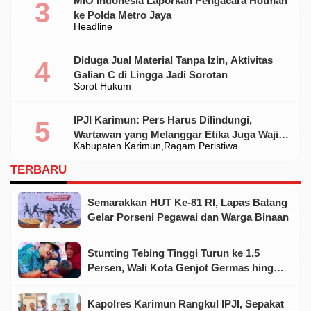
MIO Indonesia Laporkan Pengacara Hotman
ke Polda Metro Jaya
Headline
Diduga Jual Material Tanpa Izin, Aktivitas
Galian C di Lingga Jadi Sorotan
Sorot Hukum
IPJI Karimun: Pers Harus Dilindungi,
Wartawan yang Melanggar Etika Juga Wajib
Kabupaten Karimun
Ragam Peristiwa
Dikoreksi
TERBARU
Semarakkan HUT Ke-81 RI, Lapas Batang
Gelar Porseni Pegawai dan Warga Binaan
Stunting Tebing Tinggi Turun ke 1,5
Persen, Wali Kota Genjot Germas hingga
Tingkat Keluarga
Kapolres Karimun Rangkul IPJI, Sepakat