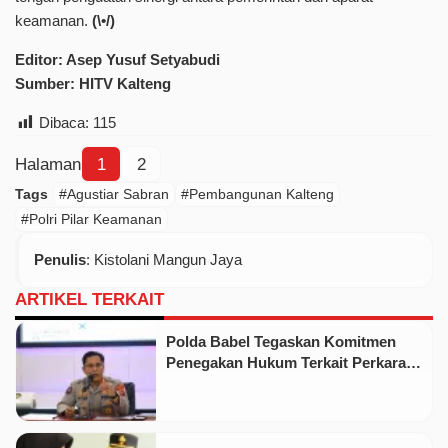
keamanan.
(\•/)
Editor: Asep Yusuf Setyabudi
Sumber: HITV Kalteng
Dibaca:
115
Halaman
1
2
Tags
#Agustiar Sabran
#Pembangunan Kalteng
#Polri Pilar Keamanan
Penulis
: Kistolani Mangun Jaya
ARTIKEL TERKAIT
Polda Babel Tegaskan Komitmen
Penegakan Hukum Terkait Perkara
53 Ton Pasir Timah Ilegal Di Belitung