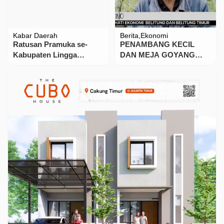
Kabar Daerah
Berita
Ekonomi
Ratusan Pramuka se-
PENAMBANG KECIL
Kabupaten Lingga
DAN MEJA GOYANG
berkumpul di Dabo
TUTUP, EKONOMI
Singkep memperingati
MEREDUP
Hari Pramuka ke-64