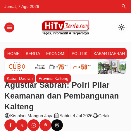
search
Jumat, 7 Agu 2026
menu
light_mode
HOME
BERITA
EKONOMI
POLITIK
KABAR DAERAH
Kabar Daerah
Provinsi Kalteng
Agustiar Sabran: Polri Pilar
Keamanan dan Pembangunan
Kalteng
account_circle
calendar_month
print
Kistolani Mangun Jaya
Sabtu, 4 Jul 2026
Cetak