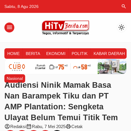
search
Sabtu, 8 Agu 2026
menu
light_mode
HOME
BERITA
EKONOMI
POLITIK
KABAR DAERAH
Nasional
Audiensi Ninik Mamak Basa
Nan Barampek Tiku dan PT
AMP Plantation: Sengketa
Ulayat Belum Temui Titik Tem
account_circle
calendar_month
print
Redaksi
Rabu, 7 Mei 2025
Cetak