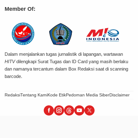
Member Of:
Dalam menjalankan tugas jurnalistik di lapangan, wartawan
HITV
dilengkapi Surat Tugas dan ID Card yang masih berlaku
dan namanya tercantum dalam Box Redaksi saat di scanning
barcode.
Redaksi
Tentang Kami
Kode Etik
Pedoman Media Siber
Disclaimer
HiTvBerita - Tegas, Informatif & Terpercaya
© 2026 PT Hijrah Insani Barokah – All Right Reserved.