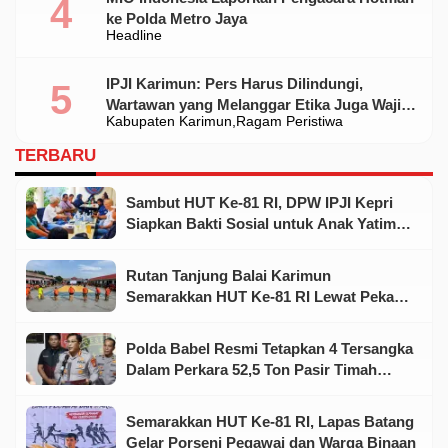
ke Polda Metro Jaya
Headline
IPJI Karimun: Pers Harus Dilindungi,
Wartawan yang Melanggar Etika Juga Wajib
Kabupaten Karimun
Ragam Peristiwa
Dikoreksi
TERBARU
Sambut HUT Ke-81 RI, DPW IPJI Kepri
Siapkan Bakti Sosial untuk Anak Yatim
dan Warga Kurang Mampu
Rutan Tanjung Balai Karimun
Semarakkan HUT Ke-81 RI Lewat Pekan
Olahraga dan Seni
Polda Babel Resmi Tetapkan 4 Tersangka
Dalam Perkara 52,5 Ton Pasir Timah
Ilegal Di Belitung
Semarakkan HUT Ke-81 RI, Lapas Batang
Gelar Porseni Pegawai dan Warga Binaan