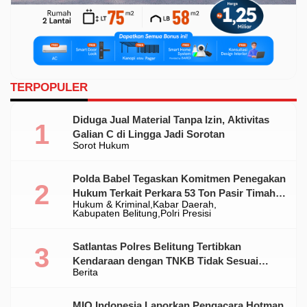
TERPOPULER
Diduga Jual Material Tanpa Izin, Aktivitas
Galian C di Lingga Jadi Sorotan
Sorot Hukum
Polda Babel Tegaskan Komitmen Penegakan
Hukum Terkait Perkara 53 Ton Pasir Timah
Hukum & Kriminal
Kabar Daerah
Ilegal Di Belitung
Kabupaten Belitung
Polri Presisi
Satlantas Polres Belitung Tertibkan
Kendaraan dengan TNKB Tidak Sesuai
Berita
Standar
MIO Indonesia Laporkan Pengacara Hotman