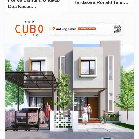
Terdakwa Ronald Tannur,
Dua Kasus
Tiga Oknum Hakim dan
Penyalahgunaan
Satu Oknum Pengacara
Narkotika Jenis Sabu,
Resmi Ditahan!
Amankan Dua Tersangka
Dan Barang Bukti