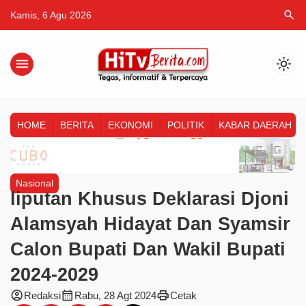
search
Kamis, 6 Agu 2026
menu
light_mode
HOME
BERITA
EKONOMI
POLITIK
KABAR DAERAH
Nasional
liputan Khusus Deklarasi Djoni
Alamsyah Hidayat Dan Syamsir
Calon Bupati Dan Wakil Bupati
2024-2029
account_circle
calendar_month
print
Redaksi
Rabu, 28 Agt 2024
Cetak