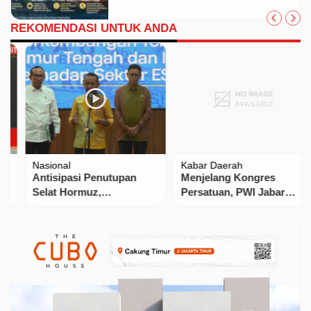
REKOMENDASI UNTUK ANDA
Nasional
Kabar Daerah
Antisipasi Penutupan
Menjelang Kongres
Selat Hormuz,
Persatuan, PWI Jabar
Pemerintah Alihkan
Imbau Waspadai Proposal
Sumber Pasokan Minyak
dari Plt PWI Subang