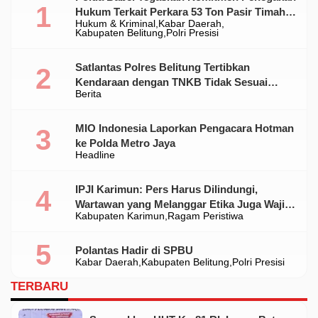
Hukum Terkait Perkara 53 Ton Pasir Timah
Hukum & Kriminal
Kabar Daerah
Ilegal Di Belitung
Kabupaten Belitung
Polri Presisi
Satlantas Polres Belitung Tertibkan
Kendaraan dengan TNKB Tidak Sesuai
Berita
Standar
MIO Indonesia Laporkan Pengacara Hotman
ke Polda Metro Jaya
Headline
IPJI Karimun: Pers Harus Dilindungi,
Wartawan yang Melanggar Etika Juga Wajib
Kabupaten Karimun
Ragam Peristiwa
Dikoreksi
Polantas Hadir di SPBU
Kabar Daerah
Kabupaten Belitung
Polri Presisi
TERBARU