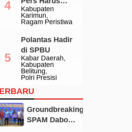
Pers Harus
Jaya
Kabupaten
Dilindungi,
Karimun
Wartawan yang
Ragam Peristiwa
Melanggar Etika
Polantas Hadir
Juga Wajib
di SPBU
Dikoreksi
Kabar Daerah
Kabupaten
Belitung
Polri Presisi
ERBARU
Groundbreaking
SPAM Dabo
Singkep,