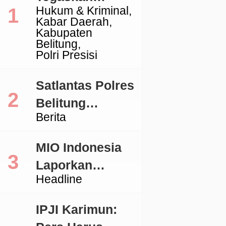
Hukum & Kriminal
Komitmen
Kabar Daerah
Penegakan
Kabupaten
Belitung
Hukum Terkait
Polri Presisi
Perkara 53 Ton
Pasir Timah
Satlantas Polres
Ilegal Di
Belitung
Berita
Belitung
Tertibkan
Kendaraan
MIO Indonesia
dengan TNKB
Laporkan
Tidak Sesuai
Headline
Pengacara
Standar
Hotman ke
IPJI Karimun:
Polda Metro