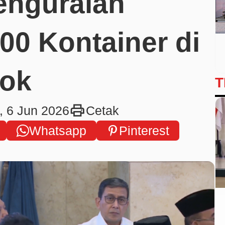
enguraian
00 Kontainer di
iok
T
print
, 6 Jun 2026
Cetak
Whatsapp
Pinterest