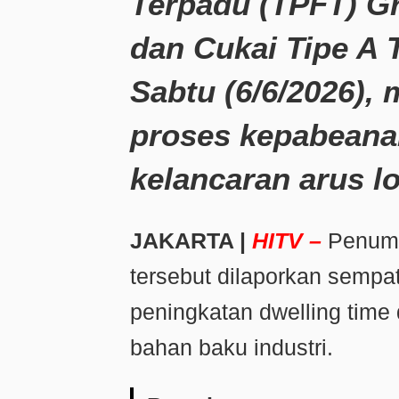
Terpadu (TPFT) G
dan Cukai Tipe A T
Sabtu (6/6/2026)
proses kepabeana
kelancaran arus lo
JAKARTA |
HITV –
Penump
tersebut dilaporkan sempa
peningkatan
dwelling time
bahan baku industri.