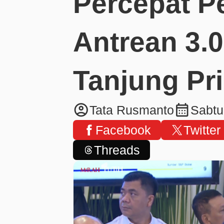
Percepat P
Antrean 3.0
Tanjung Pr
account_circle
calendar_month
Tata Rusmanto
Sabtu
Facebook
Twitter
Threads