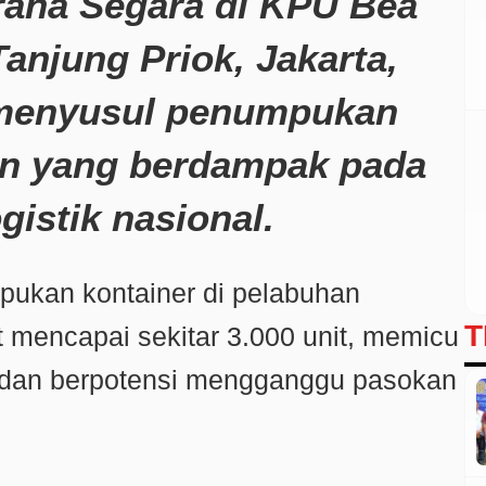
raha Segara di KPU Bea
anjung Priok, Jakarta,
, menyusul penumpukan
n yang berdampak pada
gistik nasional.
ukan kontainer di pelabuhan
T
t mencapai sekitar 3.000 unit, memicu
dan berpotensi mengganggu pasokan