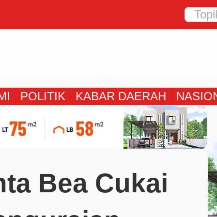
MI
POLITIK
KABAR DAERAH
NASIO
ta Bea Cukai