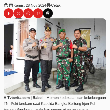
account_circle
calendar_month
print
Kamis, 28 Nov 2024
Cetak
HiTvberita.com
| Babel
– Momen kedekatan dan kekeluargaan
TNI-Polri terekam saat Kapolda Bangka Belitung Irjen Pol
Hendro Pandowo melakukan pengecekan pentahapan