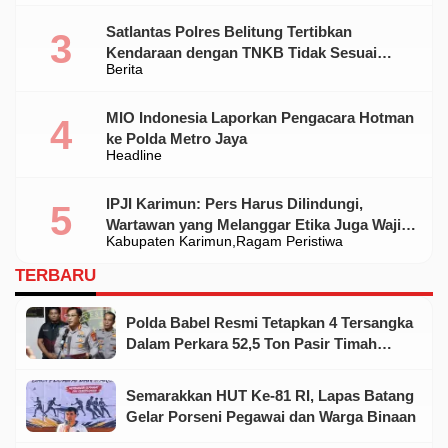
Satlantas Polres Belitung Tertibkan
Kendaraan dengan TNKB Tidak Sesuai
Berita
Standar
MIO Indonesia Laporkan Pengacara Hotman
ke Polda Metro Jaya
Headline
IPJI Karimun: Pers Harus Dilindungi,
Wartawan yang Melanggar Etika Juga Wajib
Kabupaten Karimun
Ragam Peristiwa
Dikoreksi
TERBARU
Polda Babel Resmi Tetapkan 4 Tersangka
Dalam Perkara 52,5 Ton Pasir Timah
Ilegal Di Belitung
Semarakkan HUT Ke-81 RI, Lapas Batang
Gelar Porseni Pegawai dan Warga Binaan