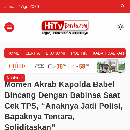
search
Jumat, 7 Agu 2026
menu
light_mode
HOME
BERITA
EKONOMI
POLITIK
KABAR DAERAH
Nasional
Momen Akrab Kapolda Babel
Bincang Dengan Babinsa Saat
Cek TPS, “Anaknya Jadi Polisi,
Bapaknya Tentara,
Soliditaskan”