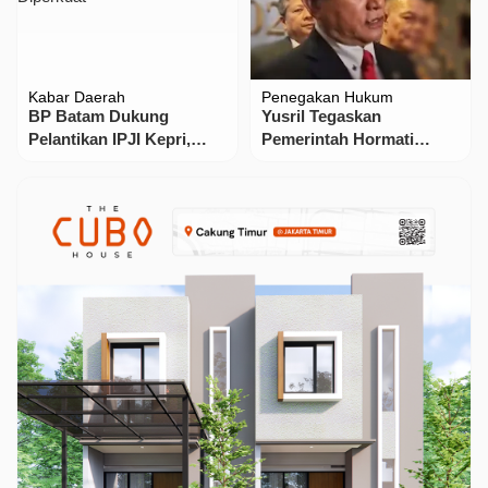
Kabar Daerah
Penegakan Hukum
BP Batam Dukung
Yusril Tegaskan
Pelantikan IPJI Kepri,
Pemerintah Hormati
Sinergi Pers dan
Putusan Hakim Kasus
Pembangunan Kian
Penyiraman Aktivis
Diperkuat
KontraS