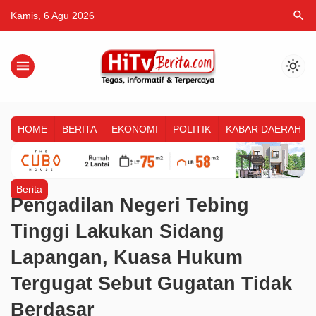
search
Kamis, 6 Agu 2026
menu
light_mode
HOME
BERITA
EKONOMI
POLITIK
KABAR DAERAH
Berita
Pengadilan Negeri Tebing
Tinggi Lakukan Sidang
Lapangan, Kuasa Hukum
Tergugat Sebut Gugatan Tidak
Berdasar