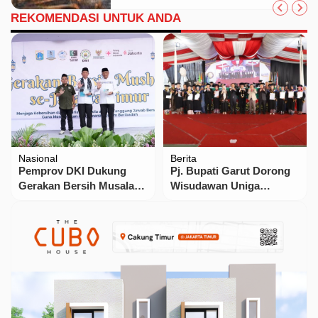
REKOMENDASI UNTUK ANDA
Nasional
Berita
Pemprov DKI Dukung
Pj. Bupati Garut Dorong
Gerakan Bersih Musala
Wisudawan Uniga
untuk Kenyamanan
Berkontribusi untuk
Ibadah Ramadan
Kemajuan Garut