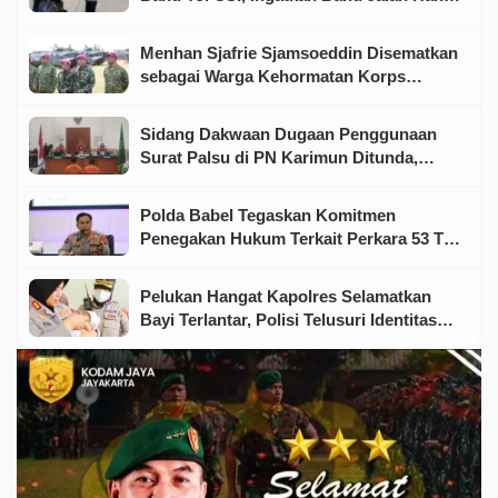
untuk Kondisi Darurat
Menhan Sjafrie Sjamsoeddin Disematkan
sebagai Warga Kehormatan Korps
Marinir
Sidang Dakwaan Dugaan Penggunaan
Surat Palsu di PN Karimun Ditunda,
Terdakwa Ajukan Eksepsi
Polda Babel Tegaskan Komitmen
Penegakan Hukum Terkait Perkara 53 Ton
Pasir Timah Ilegal Di Belitung
Pelukan Hangat Kapolres Selamatkan
Bayi Terlantar, Polisi Telusuri Identitas
Orang Tua