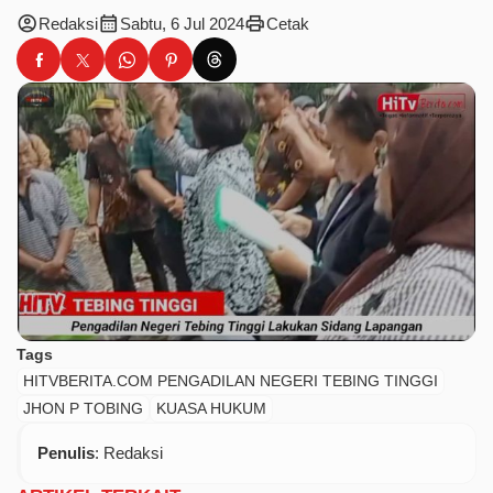
account_circle
calendar_month
print
Redaksi
Sabtu, 6 Jul 2024
Cetak
Tags
HITVBERITA.COM PENGADILAN NEGERI TEBING TINGGI
JHON P TOBING
KUASA HUKUM
Penulis
: Redaksi