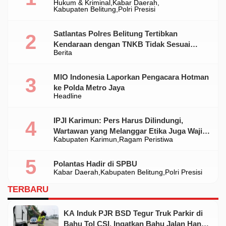
Hukum & Kriminal
Kabar Daerah
Ilegal Di Belitung
Kabupaten Belitung
Polri Presisi
Satlantas Polres Belitung Tertibkan
Kendaraan dengan TNKB Tidak Sesuai
Berita
Standar
MIO Indonesia Laporkan Pengacara Hotman
ke Polda Metro Jaya
Headline
IPJI Karimun: Pers Harus Dilindungi,
Wartawan yang Melanggar Etika Juga Wajib
Kabupaten Karimun
Ragam Peristiwa
Dikoreksi
Polantas Hadir di SPBU
Kabar Daerah
Kabupaten Belitung
Polri Presisi
TERBARU
KA Induk PJR BSD Tegur Truk Parkir di
Bahu Tol CSI, Ingatkan Bahu Jalan Hanya