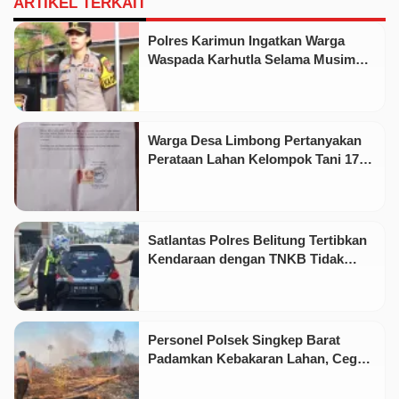
ARTIKEL TERKAIT
Polres Karimun Ingatkan Warga
Waspada Karhutla Selama Musim
Kemarau
Warga Desa Limbong Pertanyakan
Perataan Lahan Kelompok Tani 17
Hektare oleh PT CSA
Satlantas Polres Belitung Tertibkan
Kendaraan dengan TNKB Tidak
Sesuai Standar
Personel Polsek Singkep Barat
Padamkan Kebakaran Lahan, Cegah
Api Meluas