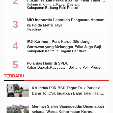
Hukum Terkait Perkara 53 Ton Pasir Timah
Hukum & Kriminal
Kabar Daerah
Ilegal Di Belitung
Kabupaten Belitung
Polri Presisi
MIO Indonesia Laporkan Pengacara Hotman
ke Polda Metro Jaya
Headline
IPJI Karimun: Pers Harus Dilindungi,
Wartawan yang Melanggar Etika Juga Wajib
Kabupaten Karimun
Ragam Peristiwa
Dikoreksi
Polantas Hadir di SPBU
Kabar Daerah
Kabupaten Belitung
Polri Presisi
TERBARU
KA Induk PJR BSD Tegur Truk Parkir di
Bahu Tol CSI, Ingatkan Bahu Jalan Hanya
untuk Kondisi Darurat
Menhan Sjafrie Sjamsoeddin Disematkan
sebagai Warga Kehormatan Korps