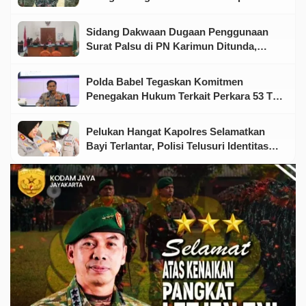
Marinir
Sidang Dakwaan Dugaan Penggunaan
Surat Palsu di PN Karimun Ditunda,
Terdakwa Ajukan Eksepsi
Polda Babel Tegaskan Komitmen
Penegakan Hukum Terkait Perkara 53 Ton
Pasir Timah Ilegal Di Belitung
Pelukan Hangat Kapolres Selamatkan
Bayi Terlantar, Polisi Telusuri Identitas
Orang Tua