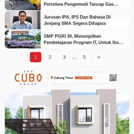
Peristiwa Pengemudi Tancap Gas
Tanpa Bayar Usai Isi Bensin di SPBU!
Jurusan IPA, IPS Dan Bahasa Di
Jenjang SMA Segera Dihapus
SMP PGRI 30, Menonjolkan
Pembelajaran Program IT, Untuk Siswa
Di Era Digital
1
2
3
…
5
»