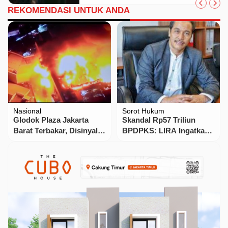
REKOMENDASI UNTUK ANDA
Nasional
Sorot Hukum
Glodok Plaza Jakarta
Skandal Rp57 Triliun
Barat Terbakar, Disinyalir
BPDPKS: LIRA Ingatkan
Asal Api Dari Ruang
Kejaksaan Jangan
Diskotik!
Tumpul Hadapi
Konglomerat Sawit