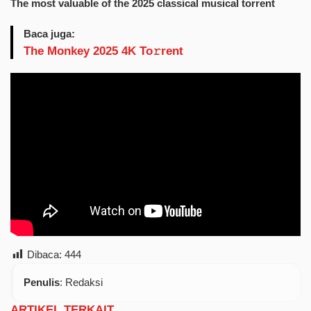
The most valuable of the 2025 classical musical torrent
Baca juga:
The Monkey 2025 4K To𝚛rent
Dibaca:
444
Penulis
: Redaksi
ARTIKEL TERKAIT