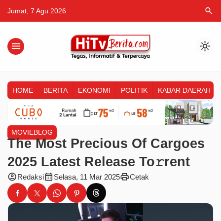
search
Jumat, 7 Agu 2026
menu
light_mode
HOME
BERITA
EKONOMI
POLITIK
KABAR DAERAH
MOVIEBLOG
The Most Precious Of Cargoes
2025 Latest Release To𝚛rent
account_circle
calendar_month
print
Redaksi
Selasa, 11 Mar 2025
Cetak