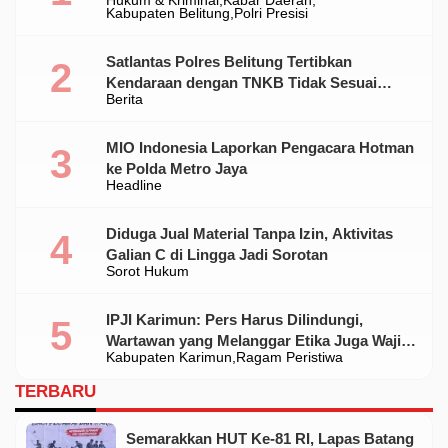
Hukum & Kriminal
Kabar Daerah
Ilegal Di Belitung
Kabupaten Belitung
Polri Presisi
Satlantas Polres Belitung Tertibkan
Kendaraan dengan TNKB Tidak Sesuai
Berita
Standar
MIO Indonesia Laporkan Pengacara Hotman
ke Polda Metro Jaya
Headline
Diduga Jual Material Tanpa Izin, Aktivitas
Galian C di Lingga Jadi Sorotan
Sorot Hukum
IPJI Karimun: Pers Harus Dilindungi,
Wartawan yang Melanggar Etika Juga Wajib
Kabupaten Karimun
Ragam Peristiwa
Dikoreksi
TERBARU
Semarakkan HUT Ke-81 RI, Lapas Batang