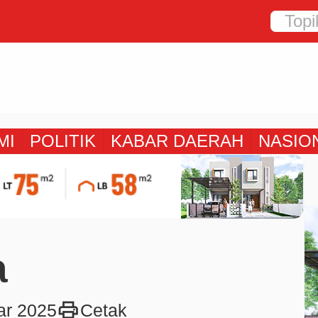
MI
POLITIK
KABAR DAERAH
NASIO
a
print
ar 2025
Cetak