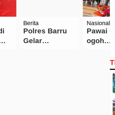
an
nir
dline
Kabar Daerah
ar Daerah
Pariwisata
gketa Lahan
Kritik Tajam
leho
Ketua BPI
pemilikan
KPNPA RI soal
han Ahli
T
“Bogor
ris Anang
Overland”
dullah
yang Habiskan
rusak Pihak
Anggaran
k Dikenal
Miliaran