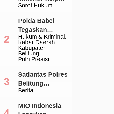
Sorot Hukum
Izin, Aktivitas
Galian C di
Polda Babel
Lingga Jadi
Tegaskan
Sorotan
Hukum & Kriminal
Komitmen
Kabar Daerah
Penegakan
Kabupaten
Belitung
Hukum Terkait
Polri Presisi
Perkara 53 Ton
Pasir Timah
Satlantas Polres
Ilegal Di
Belitung
Berita
Belitung
Tertibkan
Kendaraan
MIO Indonesia
dengan TNKB