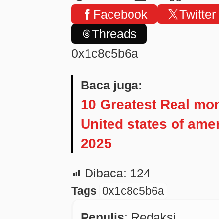
Facebook
Twitter
Threads
0x1c8c5b6a
Baca juga:
10 Greatest Real mo
United states of amer
2025
Dibaca:
124
Tags
0x1c8c5b6a
Penulis
: Redaksi