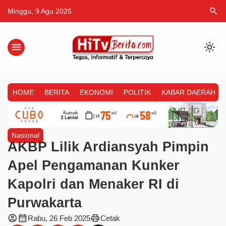
search
Minggu, 9 Agu 2026
menu
light_mode
HOME
BERITA
EKONOMI
POLITIK
KABAR DAERAH
Nasional
AKBP Lilik Ardiansyah Pimpin
Apel Pengamanan Kunker
Kapolri dan Menaker RI di
Purwakarta
account_circle
calendar_month
print
Rabu, 26 Feb 2025
Cetak