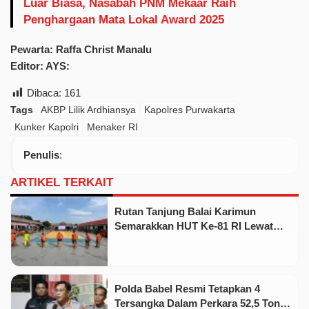
Luar Biasa, Nasabah PNM Mekaar Raih
Penghargaan Mata Lokal Award 2025
Pewarta: Raffa Christ Manalu
Editor: AYS:
Dibaca:
161
Tags
AKBP Lilik Ardhiansya
Kapolres Purwakarta
Kunker Kapolri
Menaker RI
Penulis
:
ARTIKEL TERKAIT
Rutan Tanjung Balai Karimun
Semarakkan HUT Ke-81 RI Lewat
Pekan Olahraga dan Seni
Polda Babel Resmi Tetapkan 4
Tersangka Dalam Perkara 52,5 Ton