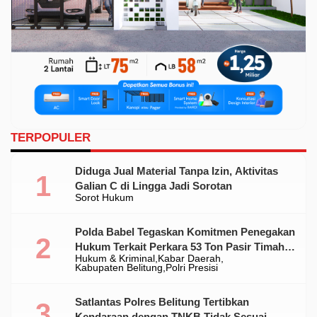
TERPOPULER
Diduga Jual Material Tanpa Izin, Aktivitas
Galian C di Lingga Jadi Sorotan
Sorot Hukum
Polda Babel Tegaskan Komitmen Penegakan
Hukum Terkait Perkara 53 Ton Pasir Timah
Hukum & Kriminal
Kabar Daerah
Ilegal Di Belitung
Kabupaten Belitung
Polri Presisi
Satlantas Polres Belitung Tertibkan
Kendaraan dengan TNKB Tidak Sesuai