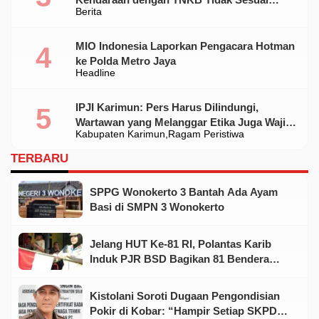
Berita
Standar
MIO Indonesia Laporkan Pengacara Hotman
ke Polda Metro Jaya
Headline
IPJI Karimun: Pers Harus Dilindungi,
Wartawan yang Melanggar Etika Juga Wajib
Kabupaten Karimun
Ragam Peristiwa
Dikoreksi
TERBARU
SPPG Wonokerto 3 Bantah Ada Ayam
Basi di SMPN 3 Wonokerto
Jelang HUT Ke-81 RI, Polantas Karib
Induk PJR BSD Bagikan 81 Bendera
Merah Putih kepada Warga
Kistolani Soroti Dugaan Pengondisian
Pokir di Kobar: “Hampir Setiap SKPD