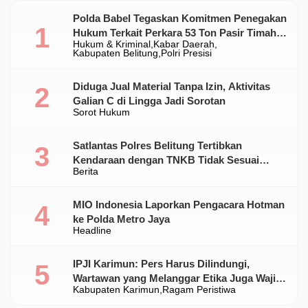
Polda Babel Tegaskan Komitmen Penegakan
Hukum Terkait Perkara 53 Ton Pasir Timah
Hukum & Kriminal
Kabar Daerah
Ilegal Di Belitung
Kabupaten Belitung
Polri Presisi
Diduga Jual Material Tanpa Izin, Aktivitas
Galian C di Lingga Jadi Sorotan
Sorot Hukum
Satlantas Polres Belitung Tertibkan
Kendaraan dengan TNKB Tidak Sesuai
Berita
Standar
MIO Indonesia Laporkan Pengacara Hotman
ke Polda Metro Jaya
Headline
IPJI Karimun: Pers Harus Dilindungi,
Wartawan yang Melanggar Etika Juga Wajib
Kabupaten Karimun
Ragam Peristiwa
Dikoreksi