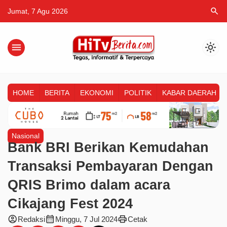
search
Jumat, 7 Agu 2026
menu
light_mode
HOME
BERITA
EKONOMI
POLITIK
KABAR DAERAH
Nasional
Bank BRI Berikan Kemudahan
Transaksi Pembayaran Dengan
QRIS Brimo dalam acara
Cikajang Fest 2024
account_circle
calendar_month
print
Redaksi
Minggu, 7 Jul 2024
Cetak