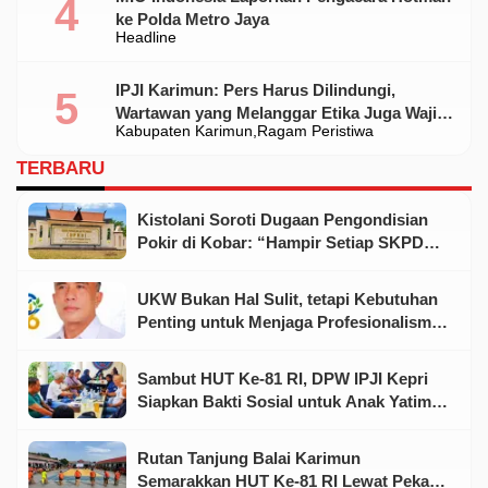
ke Polda Metro Jaya
Headline
IPJI Karimun: Pers Harus Dilindungi,
Wartawan yang Melanggar Etika Juga Wajib
Kabupaten Karimun
Ragam Peristiwa
Dikoreksi
TERBARU
Kistolani Soroti Dugaan Pengondisian
Pokir di Kobar: “Hampir Setiap SKPD
Punya Dewan dan Rekanan”
UKW Bukan Hal Sulit, tetapi Kebutuhan
Penting untuk Menjaga Profesionalisme
Wartawan
Sambut HUT Ke-81 RI, DPW IPJI Kepri
Siapkan Bakti Sosial untuk Anak Yatim
dan Warga Kurang Mampu
Rutan Tanjung Balai Karimun
Semarakkan HUT Ke-81 RI Lewat Pekan