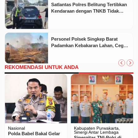
Satlantas Polres Belitung Tertibkan
Kendaraan dengan TNKB Tidak
Sesuai Standar
Personel Polsek Singkep Barat
Padamkan Kebakaran Lahan, Cegah
Api Meluas
REKOMENDASI UNTUK ANDA
Nasional
Kabupaten Purwakarta
Sinergi Antar Lembaga
Polda Babel Bakal Gelar
Sinergitas TNI-Polri di