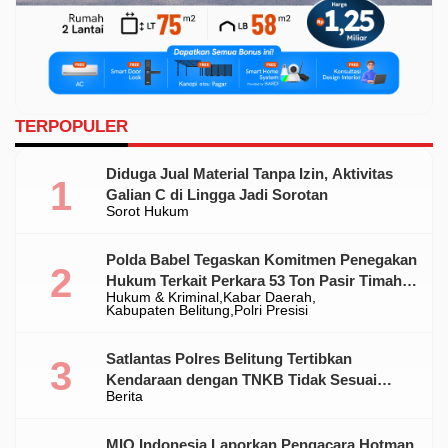
TERPOPULER
Diduga Jual Material Tanpa Izin, Aktivitas
Galian C di Lingga Jadi Sorotan
Sorot Hukum
Polda Babel Tegaskan Komitmen Penegakan
Hukum Terkait Perkara 53 Ton Pasir Timah
Hukum & Kriminal
Kabar Daerah
Ilegal Di Belitung
Kabupaten Belitung
Polri Presisi
Satlantas Polres Belitung Tertibkan
Kendaraan dengan TNKB Tidak Sesuai
Berita
Standar
MIO Indonesia Laporkan Pengacara Hotman