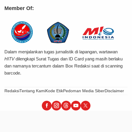
Member Of:
Dalam menjalankan tugas jurnalistik di lapangan, wartawan
HITV
dilengkapi Surat Tugas dan ID Card yang masih berlaku
dan namanya tercantum dalam Box Redaksi saat di scanning
barcode.
Redaksi
Tentang Kami
Kode Etik
Pedoman Media Siber
Disclaimer
HiTvBerita - Tegas, Informatif & Terpercaya
© 2026 PT Hijrah Insani Barokah – All Right Reserved.