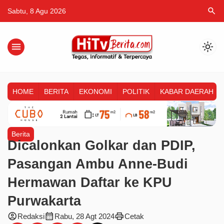
search
Sabtu, 8 Agu 2026
menu
light_mode
HOME
BERITA
EKONOMI
POLITIK
KABAR DAERAH
Berita
Dicalonkan Golkar dan PDIP,
Pasangan Ambu Anne-Budi
Hermawan Daftar ke KPU
Purwakarta
account_circle
calendar_month
print
Redaksi
Rabu, 28 Agt 2024
Cetak