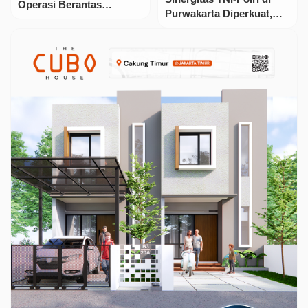
Operasi Berantas
Purwakarta Diperkuat,
Premanisme, Kombes
Fokus Jaga Kamtibmas
Fauzan : Komitmen Kita
dan Dukung Program
Tegas, Wujudkan Babel
Lingkungan
Kondusif