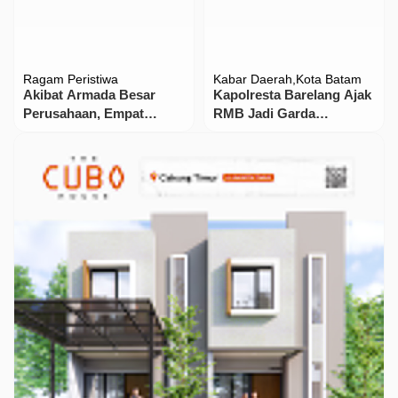
Kabar Daerah
Pendidikan
Menjelang Kongres
Purwakarta Tertibkan
Persatuan, PWI Jabar
Pelajar Bermotor, 19
Imbau Waspadai Proposal
Kendaraan Disita
…
dari Plt PWI Subang