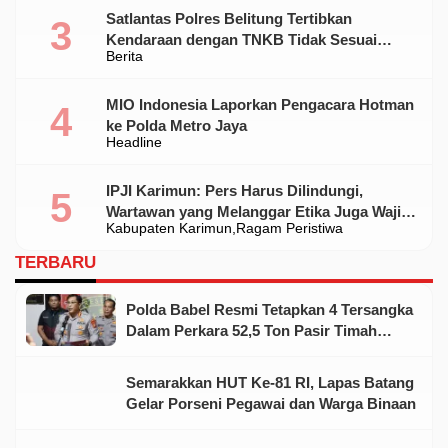
Satlantas Polres Belitung Tertibkan
Kendaraan dengan TNKB Tidak Sesuai
Berita
Standar
MIO Indonesia Laporkan Pengacara Hotman
ke Polda Metro Jaya
Headline
IPJI Karimun: Pers Harus Dilindungi,
Wartawan yang Melanggar Etika Juga Wajib
Kabupaten Karimun
Ragam Peristiwa
Dikoreksi
TERBARU
Polda Babel Resmi Tetapkan 4 Tersangka
Dalam Perkara 52,5 Ton Pasir Timah
Ilegal Di Belitung
Semarakkan HUT Ke-81 RI, Lapas Batang
Gelar Porseni Pegawai dan Warga Binaan