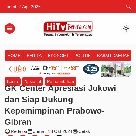
search
Jumat, 7 Agu 2026
menu
light_mode
HOME
BERITA
EKONOMI
POLITIK
KABAR DAERAH
Berita
Nasional
Pemerintahan
GK Center Apresiasi Jokowi
dan Siap Dukung
Kepemimpinan Prabowo-
Gibran
account_circle
calendar_month
print
Redaksi
Jumat, 18 Okt 2024
Cetak