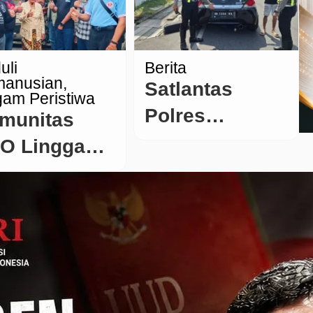
Kehormatan
al
Korps Marinir
g
uli
Berita
anusian
Satlantas
am Peristiwa
Polres
munitas
Belitung
O Lingga
Tertibkan
lurkan
Kendaraan
mbako
dengan TNKB
or-to-Door
Tidak Sesuai
tuk Warga
Standar
rang Mampu
 Dabo