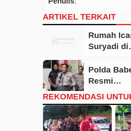
Penulis
:
ARTIKEL TERKAIT
Rumah Ica
Suryadi di
Ciawi
Dikabarka
Polda Bab
Akan Disit
Resmi
Korban Kl
Tetapkan 4
REKOMENDASI UNTU
Telah
Tersangka
Koordinas
Dalam
dengan
Perkara 52