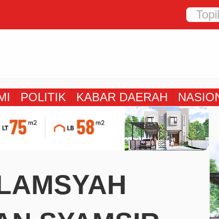
MI
POLITIK
KABAR DAERAH
NASIO
ALAMSYAH