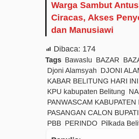
Warga Sambut Antu
Ciracas, Akses Peny
dan Manusiawi
Dibaca:
174
Tags
Bawaslu
BAZAR
BAZ
Djoni Alamsyah
DJONI ALA
KABAR BELITUNG HARI INI
KPU kabupaten Belitung
NA
PANWASCAM KABUPATEN 
PASANGAN CALON BUPATI 
PBB
PERINDO
Pilkada Bel