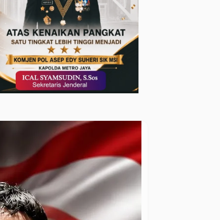
Nasional
Opini
Sita Ratusan
Waspadalah
Minuman
Para Kada,
Keras, Polres
Jangan
Subang Gelar
Kejebak
Operasi Pekat
Oknum
Jelang Nataru!
Birokrasi
Dinas,
‘Terjeglongi’
Lalu Dipenjara