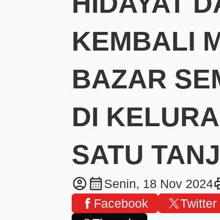
HIDAYAT D
KEMBALI 
BAZAR SE
DI KELUR
SATU TAN
account_circle
calendar_month
pr
Senin, 18 Nov 2024
Facebook
Twitter