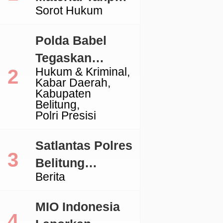
Sorot Hukum
Izin, Aktivitas
Galian C di
Polda Babel
Lingga Jadi
Tegaskan
Sorotan
Hukum & Kriminal
Komitmen
Kabar Daerah
Penegakan
Kabupaten
Belitung
Hukum Terkait
Polri Presisi
Perkara 53 Ton
Pasir Timah
Satlantas Polres
Ilegal Di
Belitung
Berita
Belitung
Tertibkan
Kendaraan
MIO Indonesia
dengan TNKB