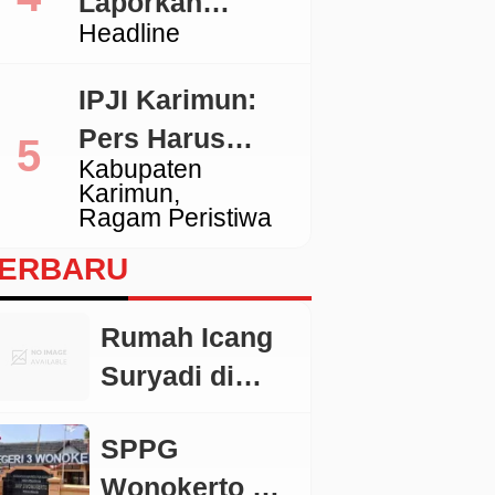
Laporkan
Tidak Sesuai
Headline
Pengacara
Standar
Hotman ke
IPJI Karimun:
Polda Metro
Pers Harus
Jaya
Kabupaten
Dilindungi,
Karimun
Wartawan yang
Ragam Peristiwa
Melanggar Etika
ERBARU
Juga Wajib
Dikoreksi
Rumah Icang
Suryadi di
Ciawi
SPPG
Dikabarkan
Wonokerto 3
Akan Disita,