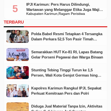
IPJI Karimun: Pers Harus Dilindungi,
Wartawan yang Melanggar Etika Juga Wajib
Kabupaten Karimun
Ragam Peristiwa
Dikoreksi
TERBARU
Polda Babel Resmi Tetapkan 4 Tersangka
Dalam Perkara 52,5 Ton Pasir Timah
Ilegal Di Belitung
Semarakkan HUT Ke-81 RI, Lapas Batang
Gelar Porseni Pegawai dan Warga Binaan
Stunting Tebing Tinggi Turun ke 1,5
Persen, Wali Kota Genjot Germas hingga
Tingkat Keluarga
Kapolres Karimun Rangkul IPJI, Sepakat
Perkuat Kemitraan Pers dan Polri
Diduga Jual Material Tanpa Izin, Aktivitas