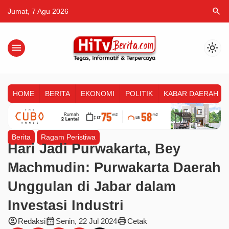
search
Jumat, 7 Agu 2026
menu
light_mode
HOME
BERITA
EKONOMI
POLITIK
KABAR DAERAH
Berita
Ragam Peristiwa
Hari Jadi Purwakarta, Bey
Machmudin: Purwakarta Daerah
Unggulan di Jabar dalam
Investasi Industri
account_circle
calendar_month
print
Redaksi
Senin, 22 Jul 2024
Cetak