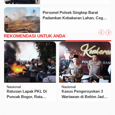
Personel Polsek Singkep Barat
Padamkan Kebakaran Lahan, Cegah
Api Meluas
REKOMENDASI UNTUK ANDA
Nasional
Nasional
Ratusan Lapak PKL Di
Kasus Pengeroyokan 3
Puncak Bogor, Rata
Wartawan di Beltim Jadi
dengan Tanah
Atensi, Kapolda Babel :
Kita Lakukan Tindakan
Tegas Dan Penegakkan