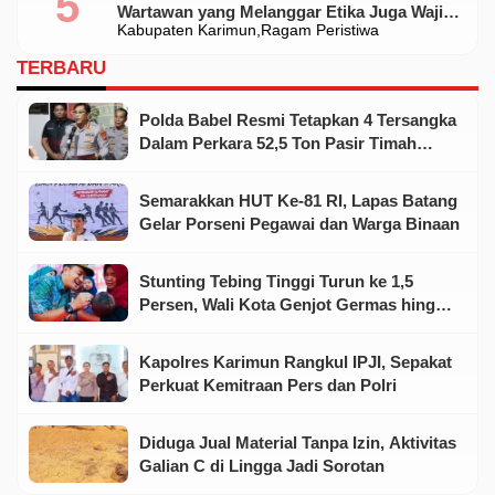
Wartawan yang Melanggar Etika Juga Wajib
Kabupaten Karimun
Ragam Peristiwa
Dikoreksi
TERBARU
Polda Babel Resmi Tetapkan 4 Tersangka
Dalam Perkara 52,5 Ton Pasir Timah
Ilegal Di Belitung
Semarakkan HUT Ke-81 RI, Lapas Batang
Gelar Porseni Pegawai dan Warga Binaan
Stunting Tebing Tinggi Turun ke 1,5
Persen, Wali Kota Genjot Germas hingga
Tingkat Keluarga
Kapolres Karimun Rangkul IPJI, Sepakat
Perkuat Kemitraan Pers dan Polri
Diduga Jual Material Tanpa Izin, Aktivitas
Galian C di Lingga Jadi Sorotan