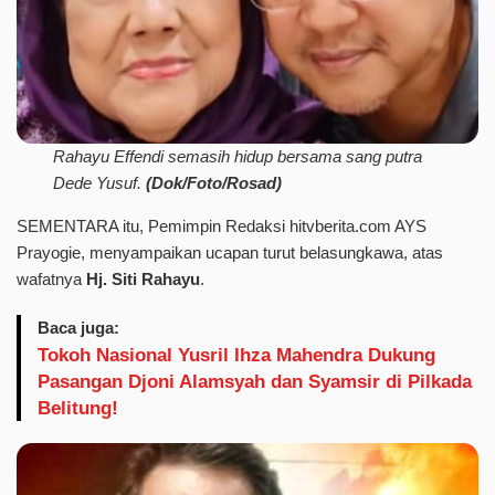
Rahayu Effendi semasih hidup bersama sang putra
Dede Yusuf.
(Dok/Foto/Rosad)
SEMENTARA itu, Pemimpin Redaksi hitvberita.com AYS
Prayogie, menyampaikan ucapan turut belasungkawa, atas
wafatnya
Hj. Siti Rahayu
.
Baca juga:
Tokoh Nasional Yusril Ihza Mahendra Dukung
Pasangan Djoni Alamsyah dan Syamsir di Pilkada
Belitung!