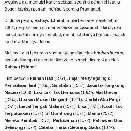
Awalnya dia memulai karier sebagai seorang penari di Istana
Bogor, bahkan pernah menjadi seorang Pramugari.
Di dunia peran,
Rahayu Effendi
mulai berkarier sejak tahun
1964, dengan bermain drama bersama
Lasminah Hardi
, dan
berkat bakat seninya tersebut, membuat dirinya berhasil masuk
ke dunia film layar lebar.
Melansir dari beberapa sumber yang diperoleh
hitvberita.com
,
berikut disampaikan daftar film yang pernah diperankan oleh
Rahayu Effendi.
Film berjudul
Pilihan Hati
(1964),
Fajar Menyingsing di
Permukaan laut
(1966),
Sembilan
(1967),
Jakarta-Hongkong,
Macao
(1968),
Laki Laki Tak Bernama
(1969),
Mat Dower
(1969),
Biarkan Musim Berganti
(1971),
Biarlah Aku Pergi
(1971),
Lewat Tengah Malam
(1971),
Lisa
(1971),
Kasih Tak
Terputuskan
(1971),
Si Gondrong
(1971),
Mama
(2972),
Mereka Kembali
(1972),
Perkawinan
(1972),
Pahlawan Goa
Selarong
(1972),
Catatan Harian Seorang Gadis
(1972),