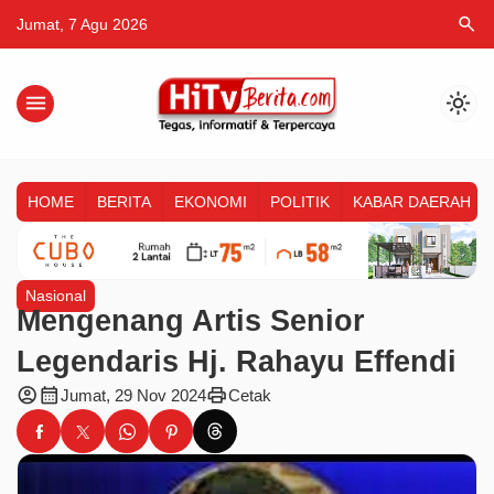
search
Jumat, 7 Agu 2026
menu
light_mode
HOME
BERITA
EKONOMI
POLITIK
KABAR DAERAH
Nasional
Mengenang Artis Senior
Legendaris Hj. Rahayu Effendi
account_circle
calendar_month
print
Jumat, 29 Nov 2024
Cetak