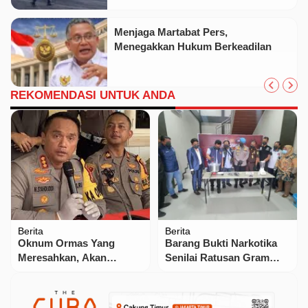
Menjaga Martabat Pers,
Menegakkan Hukum Berkeadilan
REKOMENDASI UNTUK ANDA
Berita
Berita
Oknum Ormas Yang
Barang Bukti Narkotika
Meresahkan, Akan
Senilai Ratusan Gram
Ditindak Tegas
Dimusnahkan Polres
Karimun