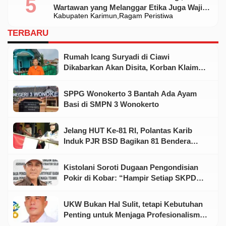
Wartawan yang Melanggar Etika Juga Wajib
Kabupaten Karimun
Ragam Peristiwa
Dikoreksi
TERBARU
Rumah Icang Suryadi di Ciawi
Dikabarkan Akan Disita, Korban Klaim
Telah Koordinasi dengan Aparat
SPPG Wonokerto 3 Bantah Ada Ayam
Basi di SMPN 3 Wonokerto
Jelang HUT Ke-81 RI, Polantas Karib
Induk PJR BSD Bagikan 81 Bendera
Merah Putih kepada Warga
Kistolani Soroti Dugaan Pengondisian
Pokir di Kobar: “Hampir Setiap SKPD
Punya Dewan dan Rekanan”
UKW Bukan Hal Sulit, tetapi Kebutuhan
Penting untuk Menjaga Profesionalisme
Wartawan