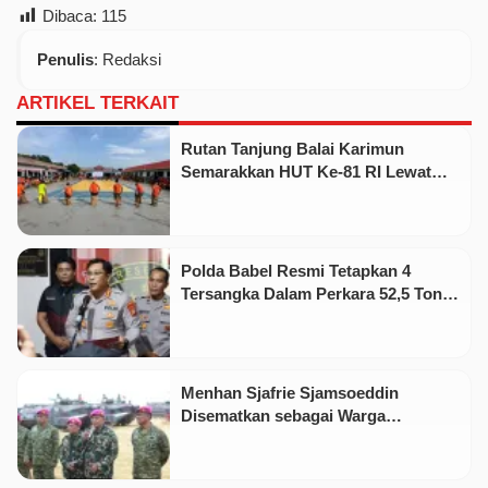
Dibaca:
115
Penulis
: Redaksi
ARTIKEL TERKAIT
Rutan Tanjung Balai Karimun
Semarakkan HUT Ke-81 RI Lewat
Pekan Olahraga dan Seni
Polda Babel Resmi Tetapkan 4
Tersangka Dalam Perkara 52,5 Ton
Pasir Timah Ilegal Di Belitung
Menhan Sjafrie Sjamsoeddin
Disematkan sebagai Warga
Kehormatan Korps Marinir