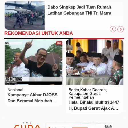
Dabo Singkep Jadi Tuan Rumah
Latihan Gabungan TNI Tri Matra
REKOMENDASI UNTUK ANDA
Nasional
Berita
Kabar Daerah
Kabupaten Garut
Kampanye Akbar DJOSS
Pemerintahan
Dan Beramal Merubah
Halal Bihalal Idulfitri 1447
Suasana Halaman
H, Bupati Garut Ajak ASN
Gedung Nasional Menjadi
Kembali Bekerja dengan
Lautan Manusia
Semangat Baru