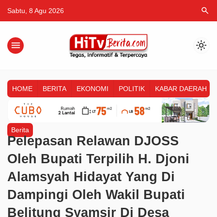
search
Sabtu, 8 Agu 2026
menu
light_mode
HOME
BERITA
EKONOMI
POLITIK
KABAR DAERAH
Berita
Pelepasan Relawan DJOSS
Oleh Bupati Terpilih H. Djoni
Alamsyah Hidayat Yang Di
Dampingi Oleh Wakil Bupati
Belitung Syamsir Di Desa