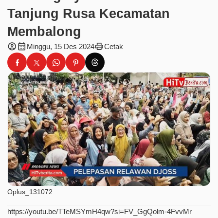
Tanjung Rusa Kecamatan
Membalong
account_circle
calendar_month
print
Minggu, 15 Des 2024
Cetak
Oplus_131072
https://youtu.be/TTeMSYmH4qw?si=FV_GgQolm-4FvvMr