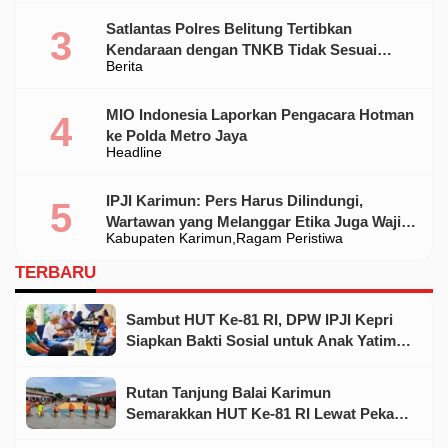
Satlantas Polres Belitung Tertibkan
Kendaraan dengan TNKB Tidak Sesuai
Berita
Standar
MIO Indonesia Laporkan Pengacara Hotman
ke Polda Metro Jaya
Headline
IPJI Karimun: Pers Harus Dilindungi,
Wartawan yang Melanggar Etika Juga Wajib
Kabupaten Karimun
Ragam Peristiwa
Dikoreksi
TERBARU
Sambut HUT Ke-81 RI, DPW IPJI Kepri
Siapkan Bakti Sosial untuk Anak Yatim
dan Warga Kurang Mampu
Rutan Tanjung Balai Karimun
Semarakkan HUT Ke-81 RI Lewat Pekan
Olahraga dan Seni