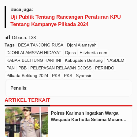
Baca juga:
Uji Publik Tentang Rancangan Peraturan KPU
Tentang Kampanye Pilkada 2024
Dibaca:
138
Tags
DESA TANJONG RUSA
Djoni Alamsyah
DJONI ALAMSYAH HIDAYAT
Djoss
Hitvberita.com
KABAR BELITUNG HARI INI
Kabupaten Belitung
NASDEM
PAN
PBB
PELEPASAN RELAWAN DJOSS
PERINDO
Pilkada Belitung 2024
PKB
PKS
Syamsir
Penulis
:
ARTIKEL TERKAIT
Polres Karimun Ingatkan Warga
Waspada Karhutla Selama Musim
Kemarau