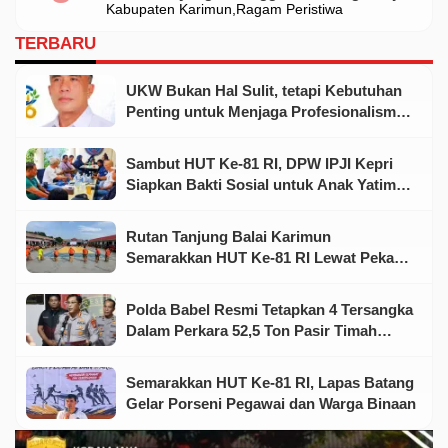
Kabupaten Karimun
Ragam Peristiwa
Dikoreksi
TERBARU
UKW Bukan Hal Sulit, tetapi Kebutuhan
Penting untuk Menjaga Profesionalisme
Wartawan
Sambut HUT Ke-81 RI, DPW IPJI Kepri
Siapkan Bakti Sosial untuk Anak Yatim
dan Warga Kurang Mampu
Rutan Tanjung Balai Karimun
Semarakkan HUT Ke-81 RI Lewat Pekan
Olahraga dan Seni
Polda Babel Resmi Tetapkan 4 Tersangka
Dalam Perkara 52,5 Ton Pasir Timah
Ilegal Di Belitung
Semarakkan HUT Ke-81 RI, Lapas Batang
Gelar Porseni Pegawai dan Warga Binaan