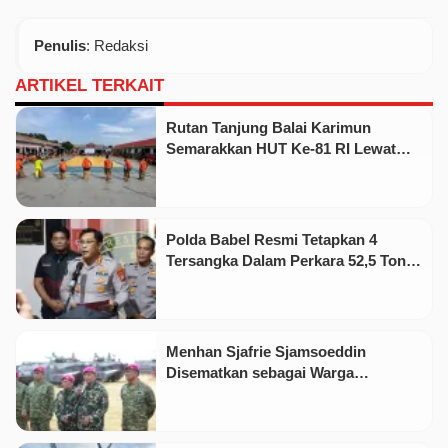
Penulis
: Redaksi
ARTIKEL TERKAIT
Rutan Tanjung Balai Karimun
Semarakkan HUT Ke-81 RI Lewat
Pekan Olahraga dan Seni
Polda Babel Resmi Tetapkan 4
Tersangka Dalam Perkara 52,5 Ton
Pasir Timah Ilegal Di Belitung
Menhan Sjafrie Sjamsoeddin
Disematkan sebagai Warga
Kehormatan Korps Marinir