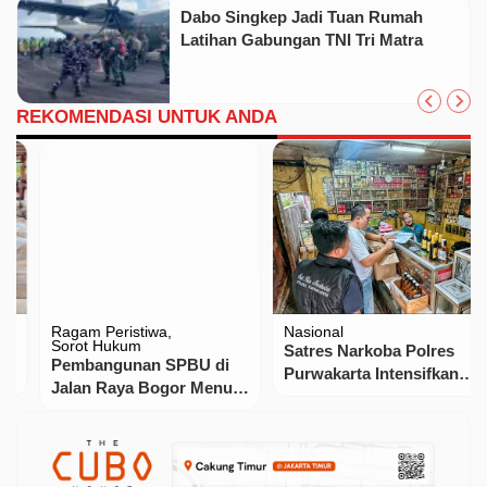
Dabo Singkep Jadi Tuan Rumah
Latihan Gabungan TNI Tri Matra
REKOMENDASI UNTUK ANDA
Ragam Peristiwa
Nasional
Sorot Hukum
Satres Narkoba Polres
Pembangunan SPBU di
Purwakarta Intensifkan
Jalan Raya Bogor Menuai
Razia, Ratusan Botol
Protes Warga!
Miras Oplosan Disita
…