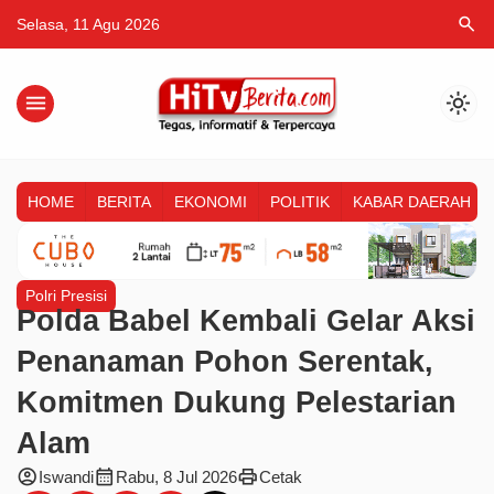
search
Selasa, 11 Agu 2026
menu
light_mode
HOME
BERITA
EKONOMI
POLITIK
KABAR DAERAH
Polri Presisi
Polda Babel Kembali Gelar Aksi
Penanaman Pohon Serentak,
Komitmen Dukung Pelestarian
Alam
account_circle
calendar_month
print
Iswandi
Rabu, 8 Jul 2026
Cetak