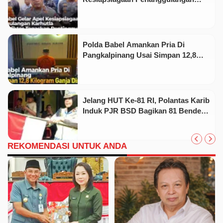
Karhutla, Irjen Pol Viktor Tegaskan
Pentingnya Sinergi
Polda Babel Amankan Pria Di
Pangkalpinang Usai Simpan 12,8
Kilogram Ganja Dirumah
Jelang HUT Ke-81 RI, Polantas Karib
Induk PJR BSD Bagikan 81 Bendera
Merah Putih kepada Warga
REKOMENDASI UNTUK ANDA