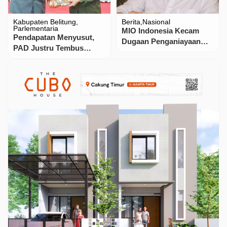
Kabupaten Belitung
Berita
Nasional
Parlementaria
MIO Indonesia Kecam
Pendapatan Menyusut,
Dugaan Penganiayaan
PAD Justru Tembus
Wartawan di Tapanuli
Rekor: Catatan Kritis
Tengah
LKPJ Bupati Belitung
2025