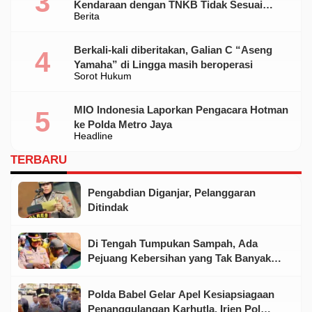
Kendaraan dengan TNKB Tidak Sesuai
Berita
Standar
Berkali-kali diberitakan, Galian C “Aseng
Yamaha” di Lingga masih beroperasi
Sorot Hukum
MIO Indonesia Laporkan Pengacara Hotman
ke Polda Metro Jaya
Headline
TERBARU
Pengabdian Diganjar, Pelanggaran
Ditindak
Di Tengah Tumpukan Sampah, Ada
Pejuang Kebersihan yang Tak Banyak
Disorot
Polda Babel Gelar Apel Kesiapsiagaan
Penanggulangan Karhutla, Irjen Pol