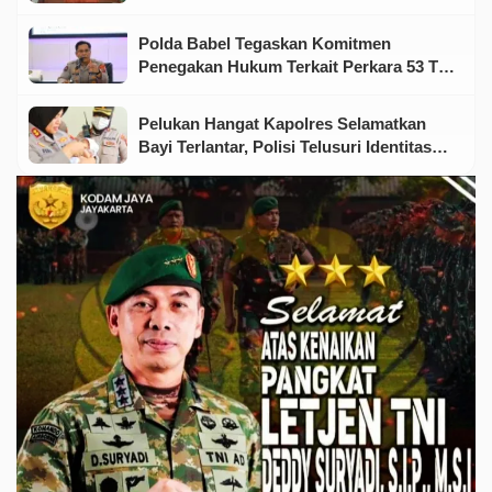
Terdakwa Ajukan Eksepsi
Polda Babel Tegaskan Komitmen
Penegakan Hukum Terkait Perkara 53 Ton
Pasir Timah Ilegal Di Belitung
Pelukan Hangat Kapolres Selamatkan
Bayi Terlantar, Polisi Telusuri Identitas
Orang Tua