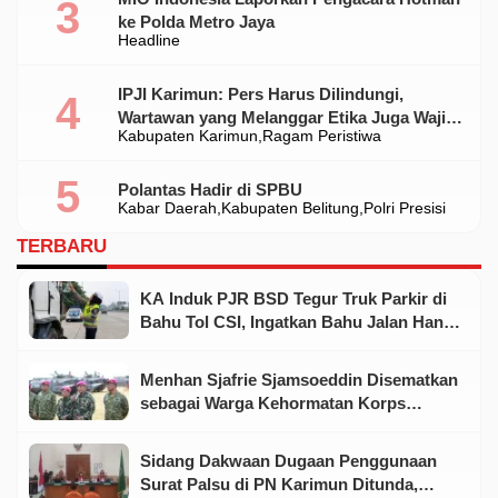
ke Polda Metro Jaya
Headline
IPJI Karimun: Pers Harus Dilindungi,
Wartawan yang Melanggar Etika Juga Wajib
Kabupaten Karimun
Ragam Peristiwa
Dikoreksi
Polantas Hadir di SPBU
Kabar Daerah
Kabupaten Belitung
Polri Presisi
TERBARU
KA Induk PJR BSD Tegur Truk Parkir di
Bahu Tol CSI, Ingatkan Bahu Jalan Hanya
untuk Kondisi Darurat
Menhan Sjafrie Sjamsoeddin Disematkan
sebagai Warga Kehormatan Korps
Marinir
Sidang Dakwaan Dugaan Penggunaan
Surat Palsu di PN Karimun Ditunda,