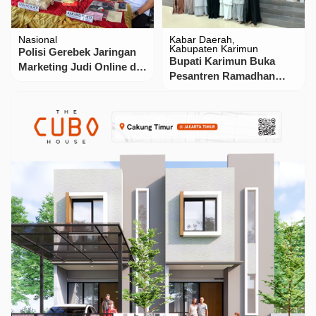
Nasional
Kabar Daerah
Kabupaten Karimun
Polisi Gerebek Jaringan
Bupati Karimun Buka
Marketing Judi Online di
Pesantren Ramadhan
Pelabuhan, Tiga Orang
1447 H, Tekankan
Diamankan
Pembinaan Generasi
Unggul