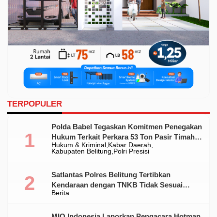
TERPOPULER
Polda Babel Tegaskan Komitmen Penegakan
Hukum Terkait Perkara 53 Ton Pasir Timah
Hukum & Kriminal
Kabar Daerah
Ilegal Di Belitung
Kabupaten Belitung
Polri Presisi
Satlantas Polres Belitung Tertibkan
Kendaraan dengan TNKB Tidak Sesuai
Berita
Standar
MIO Indonesia Laporkan Pengacara Hotman