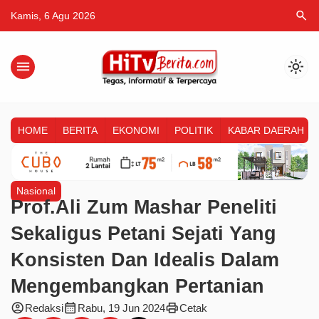
search
Kamis, 6 Agu 2026
menu
light_mode
HOME
BERITA
EKONOMI
POLITIK
KABAR DAERAH
Nasional
Prof.Ali Zum Mashar Peneliti
Sekaligus Petani Sejati Yang
Konsisten Dan Idealis Dalam
Mengembangkan Pertanian
account_circle
calendar_month
print
Redaksi
Rabu, 19 Jun 2024
Cetak