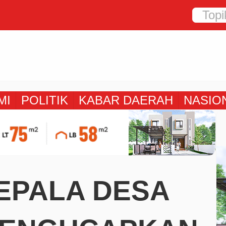
MI
POLITIK
KABAR DAERAH
NASIO
EPALA DESA