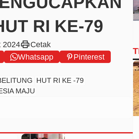
MENGUCAPKAN
UT RI KE-79
print
t 2024
Cetak
T
Whatsapp
Pinterest
BELITUNG
HUT RI KE -79
ESIA MAJU