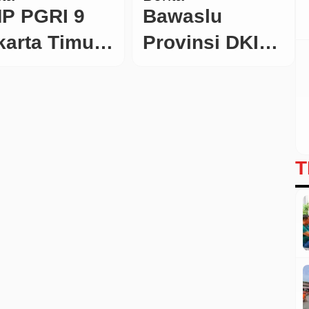
P PGRI 9
Bawaslu
karta Timur,
Provinsi DKI
ptakan Profil
Jakarta, Gelar
lajar
Deklarasi
ncasila
Damai dan
ng Disiplin
Berintegritas
T
n
di Auditorium
rkarakter
Soekarno
Studio TVRI