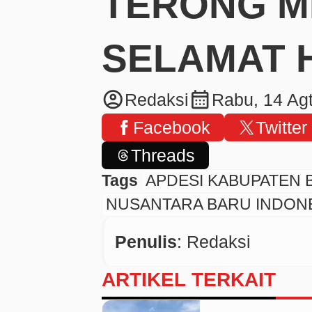
TERONG 
SELAMAT H
account_circle
calendar_month
Redaksi
Rabu, 14 Ag
Facebook
Twitter
Threads
Tags
APDESI KABUPATEN 
NUSANTARA BARU INDON
Penulis
: Redaksi
ARTIKEL TERKAIT