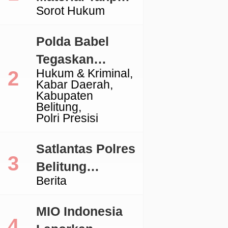
Sorot Hukum
Izin, Aktivitas
Galian C di
Polda Babel
Lingga Jadi
Tegaskan
Sorotan
Hukum & Kriminal
Komitmen
Kabar Daerah
Penegakan
Kabupaten
Belitung
Hukum Terkait
Polri Presisi
Perkara 53 Ton
Pasir Timah
Satlantas Polres
Ilegal Di
Belitung
Berita
Belitung
Tertibkan
Kendaraan
MIO Indonesia
dengan TNKB
Nasional
Nasional
Politik