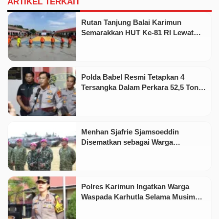
ARTIKEL TERKAIT
Rutan Tanjung Balai Karimun
Semarakkan HUT Ke-81 RI Lewat
Pekan Olahraga dan Seni
Polda Babel Resmi Tetapkan 4
Tersangka Dalam Perkara 52,5 Ton
Pasir Timah Ilegal Di Belitung
Menhan Sjafrie Sjamsoeddin
Disematkan sebagai Warga
Kehormatan Korps Marinir
Polres Karimun Ingatkan Warga
Waspada Karhutla Selama Musim
Kemarau