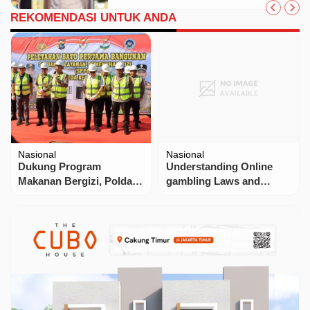
REKOMENDASI UNTUK ANDA
Nasional
Nasional
Dukung Program
Understanding Online
Makanan Bergizi, Polda
gambling Laws and
Babel Groundbreaking
regulations in the us
Pembangunan SPPG
inside the 2025