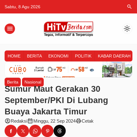
search
Sabtu, 8 Agu 2026
menu
light_mode
HOME
BERITA
EKONOMI
POLITIK
KABAR DAERAH
Berita
Nasional
Sumur Maut Gerakan 30
September/PKI Di Lubang
Buaya Jakarta Timur
account_circle
calendar_month
print
Redaksi
Minggu, 22 Sep 2024
Cetak