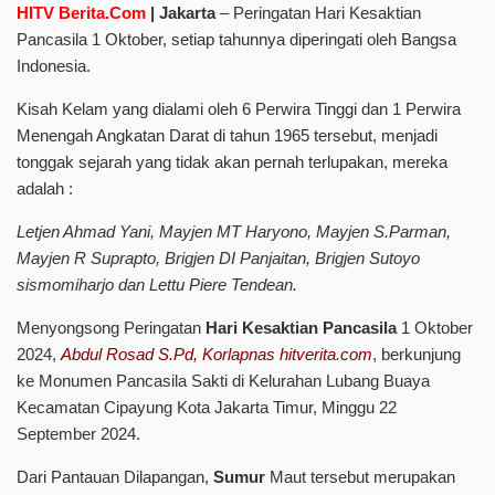
HITV
Berita.Com
| Jakarta
– Peringatan Hari Kesaktian
Pancasila 1 Oktober, setiap tahunnya diperingati oleh Bangsa
Indonesia.
Kisah Kelam yang dialami oleh 6 Perwira Tinggi dan 1 Perwira
Menengah Angkatan Darat di tahun 1965 tersebut, menjadi
tonggak sejarah yang tidak akan pernah terlupakan, mereka
adalah :
Letjen Ahmad Yani, Mayjen MT Haryono, Mayjen S.Parman,
Mayjen R Suprapto, Brigjen DI Panjaitan, Brigjen Sutoyo
sismomiharjo dan Lettu Piere Tendean.
Menyongsong Peringatan
Hari Kesaktian Pancasila
1 Oktober
2024,
Abdul Rosad S.Pd, Korlapnas hitverita.com
, berkunjung
ke Monumen Pancasila Sakti di Kelurahan Lubang Buaya
Kecamatan Cipayung Kota Jakarta Timur, Minggu 22
September 2024.
Dari Pantauan Dilapangan,
Sumur
Maut tersebut merupakan