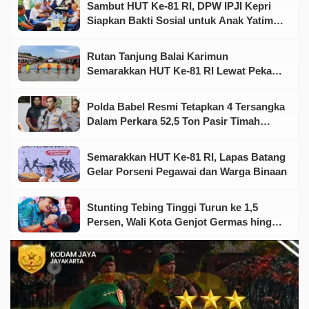
Sambut HUT Ke-81 RI, DPW IPJI Kepri
Siapkan Bakti Sosial untuk Anak Yatim
dan Warga Kurang Mampu
Rutan Tanjung Balai Karimun
Semarakkan HUT Ke-81 RI Lewat Pekan
Olahraga dan Seni
Polda Babel Resmi Tetapkan 4 Tersangka
Dalam Perkara 52,5 Ton Pasir Timah
Ilegal Di Belitung
Semarakkan HUT Ke-81 RI, Lapas Batang
Gelar Porseni Pegawai dan Warga Binaan
Stunting Tebing Tinggi Turun ke 1,5
Persen, Wali Kota Genjot Germas hingga
Tingkat Keluarga