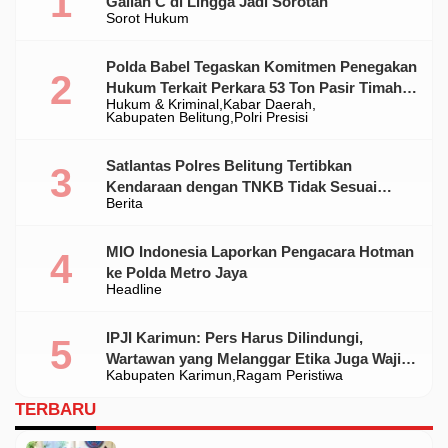
Galian C di Lingga Jadi Sorotan
Sorot Hukum
Polda Babel Tegaskan Komitmen Penegakan
Hukum Terkait Perkara 53 Ton Pasir Timah
Hukum & Kriminal
Kabar Daerah
Ilegal Di Belitung
Kabupaten Belitung
Polri Presisi
Satlantas Polres Belitung Tertibkan
Kendaraan dengan TNKB Tidak Sesuai
Berita
Standar
MIO Indonesia Laporkan Pengacara Hotman
ke Polda Metro Jaya
Headline
IPJI Karimun: Pers Harus Dilindungi,
Wartawan yang Melanggar Etika Juga Wajib
Kabupaten Karimun
Ragam Peristiwa
Dikoreksi
TERBARU