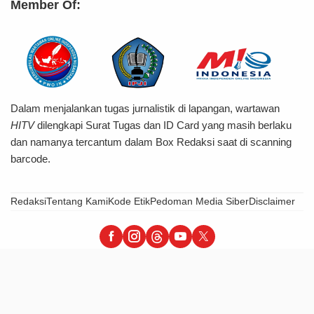
Member Of:
Dalam menjalankan tugas jurnalistik di lapangan, wartawan
HITV
dilengkapi Surat Tugas dan ID Card yang masih berlaku
dan namanya tercantum dalam Box Redaksi saat di scanning
barcode.
Redaksi
Tentang Kami
Kode Etik
Pedoman Media Siber
Disclaimer
HiTvBerita - Tegas, Informatif & Terpercaya
© 2026 PT Hijrah Insani Barokah – All Right Reserved.