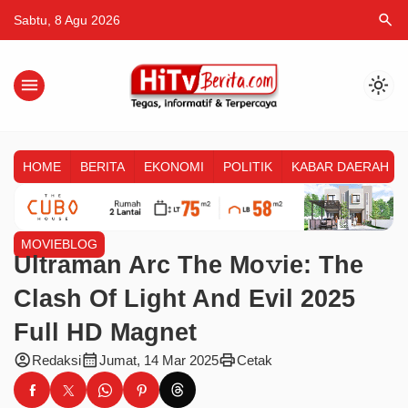
search
Sabtu, 8 Agu 2026
menu
light_mode
HOME
BERITA
EKONOMI
POLITIK
KABAR DAERAH
MOVIEBLOG
Ultraman Arc The Mo𝚟ie: The
Clash Of Light And Evil 2025
Full HD Magnet
account_circle
calendar_month
print
Redaksi
Jumat, 14 Mar 2025
Cetak