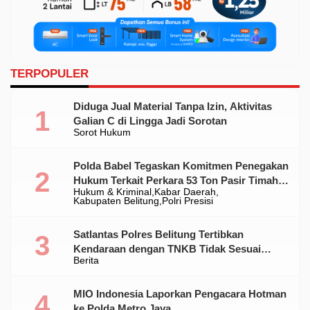
TERPOPULER
Diduga Jual Material Tanpa Izin, Aktivitas
Galian C di Lingga Jadi Sorotan
Sorot Hukum
Polda Babel Tegaskan Komitmen Penegakan
Hukum Terkait Perkara 53 Ton Pasir Timah
Hukum & Kriminal
Kabar Daerah
Ilegal Di Belitung
Kabupaten Belitung
Polri Presisi
Satlantas Polres Belitung Tertibkan
Kendaraan dengan TNKB Tidak Sesuai
Berita
Standar
MIO Indonesia Laporkan Pengacara Hotman
ke Polda Metro Jaya