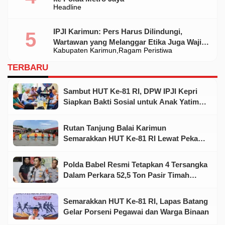
Headline
IPJI Karimun: Pers Harus Dilindungi,
Wartawan yang Melanggar Etika Juga Wajib
Kabupaten Karimun
Ragam Peristiwa
Dikoreksi
TERBARU
Sambut HUT Ke-81 RI, DPW IPJI Kepri
Siapkan Bakti Sosial untuk Anak Yatim
dan Warga Kurang Mampu
Rutan Tanjung Balai Karimun
Semarakkan HUT Ke-81 RI Lewat Pekan
Olahraga dan Seni
Polda Babel Resmi Tetapkan 4 Tersangka
Dalam Perkara 52,5 Ton Pasir Timah
Ilegal Di Belitung
Semarakkan HUT Ke-81 RI, Lapas Batang
Gelar Porseni Pegawai dan Warga Binaan