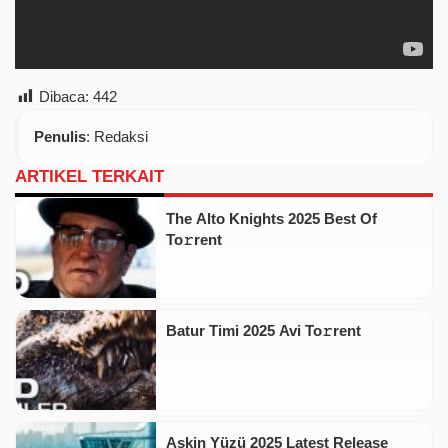
Dibaca:
442
Penulis
: Redaksi
ARTIKEL TERKAIT
The Alto Knights 2025 Best Of
To𝚛rent
Batur Timi 2025 Avi To𝚛rent
Askin Yüzü 2025 Latest Release