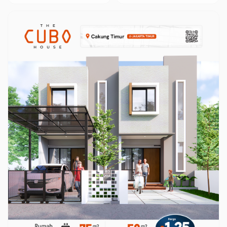
Terkait Penangkapan
Diberhentikan!
Tersangka HL Dalam
Perkara Komoditas
Timah!