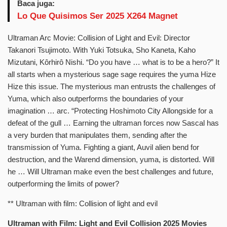
Baca juga:
Lo Que Quisimos Ser 2025 X264 Magnet
Ultraman Arc Movie: Collision of Light and Evil: Director
Takanori Tsujimoto. With Yuki Totsuka, Sho Kaneta, Kaho
Mizutani, Kôrhirô Nishi. “Do you have … what is to be a hero?” It
all starts when a mysterious sage sage requires the yuma Hize
Hize this issue. The mysterious man entrusts the challenges of
Yuma, which also outperforms the boundaries of your
imagination … arc. “Protecting Hoshimoto City Allongside for a
defeat of the gull … Earning the ultraman forces now Sascal has
a very burden that manipulates them, sending after the
transmission of Yuma. Fighting a giant, Auvil alien bend for
destruction, and the Warend dimension, yuma, is distorted. Will
he … Will Ultraman make even the best challenges and future,
outperforming the limits of power?
** Ultraman with film: Collision of light and evil
Ultraman with Film: Light and Evil Collision 2025 Movies