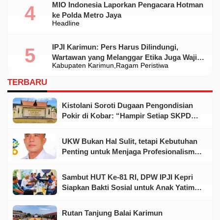
MIO Indonesia Laporkan Pengacara Hotman
ke Polda Metro Jaya
Headline
IPJI Karimun: Pers Harus Dilindungi,
Wartawan yang Melanggar Etika Juga Wajib
Kabupaten Karimun
Ragam Peristiwa
Dikoreksi
TERBARU
Kistolani Soroti Dugaan Pengondisian
Pokir di Kobar: “Hampir Setiap SKPD
Punya Dewan dan Rekanan”
UKW Bukan Hal Sulit, tetapi Kebutuhan
Penting untuk Menjaga Profesionalisme
Wartawan
Sambut HUT Ke-81 RI, DPW IPJI Kepri
Siapkan Bakti Sosial untuk Anak Yatim
dan Warga Kurang Mampu
Rutan Tanjung Balai Karimun