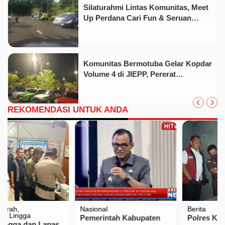
Silaturahmi Lintas Komunitas, Meet
Up Perdana Cari Fun & Seruan
Sukses Digelar
Komunitas Bermotuba Gelar Kopdar
Volume 4 di JIEPP, Pererat
Silaturahmi Pecinta Mobil Tua
REKOMENDASI UNTUK ANDA
Nasional
Berita
Pemerintah Kabupaten
Polres Karimun Ungkap