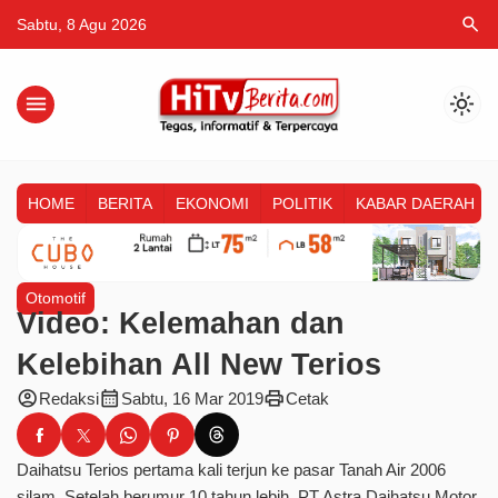
search
Sabtu, 8 Agu 2026
menu
light_mode
HOME
BERITA
EKONOMI
POLITIK
KABAR DAERAH
Otomotif
Video: Kelemahan dan
Kelebihan All New Terios
account_circle
calendar_month
print
Redaksi
Sabtu, 16 Mar 2019
Cetak
Daihatsu Terios pertama kali terjun ke pasar Tanah Air 2006
silam. Setelah berumur 10 tahun lebih, PT Astra Daihatsu Motor