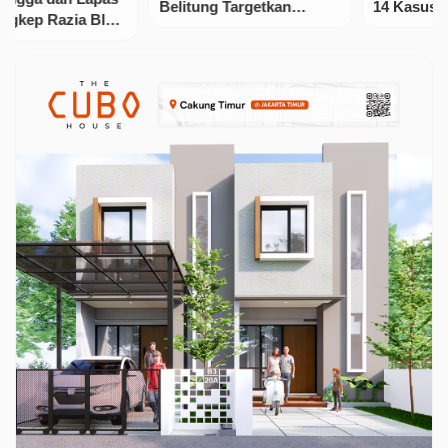
Belitung Targetkan
14 Kasus Narkotika dalam
Pendapatan Rp 1,03
Tiga Bulan
Triliun Di Tahun 2026,
…
Fokus pada Inovasi dan
Hilirisasi Sektor
Unggulan