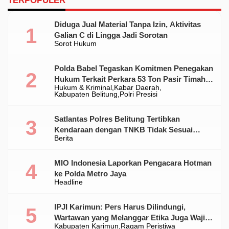
TERPOPULER
Diduga Jual Material Tanpa Izin, Aktivitas
Galian C di Lingga Jadi Sorotan
Sorot Hukum
Polda Babel Tegaskan Komitmen Penegakan
Hukum Terkait Perkara 53 Ton Pasir Timah
Hukum & Kriminal
Kabar Daerah
Ilegal Di Belitung
Kabupaten Belitung
Polri Presisi
Satlantas Polres Belitung Tertibkan
Kendaraan dengan TNKB Tidak Sesuai
Berita
Standar
MIO Indonesia Laporkan Pengacara Hotman
ke Polda Metro Jaya
Headline
IPJI Karimun: Pers Harus Dilindungi,
Wartawan yang Melanggar Etika Juga Wajib
Kabupaten Karimun
Ragam Peristiwa
Dikoreksi