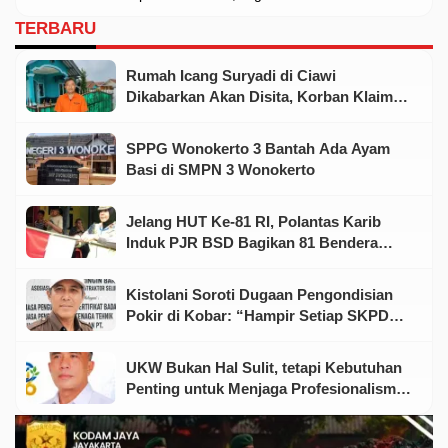
TERBARU
Rumah Icang Suryadi di Ciawi
Dikabarkan Akan Disita, Korban Klaim
Telah Koordinasi dengan Aparat
SPPG Wonokerto 3 Bantah Ada Ayam
Basi di SMPN 3 Wonokerto
Jelang HUT Ke-81 RI, Polantas Karib
Induk PJR BSD Bagikan 81 Bendera
Merah Putih kepada Warga
Kistolani Soroti Dugaan Pengondisian
Pokir di Kobar: “Hampir Setiap SKPD
Punya Dewan dan Rekanan”
UKW Bukan Hal Sulit, tetapi Kebutuhan
Penting untuk Menjaga Profesionalisme
Wartawan