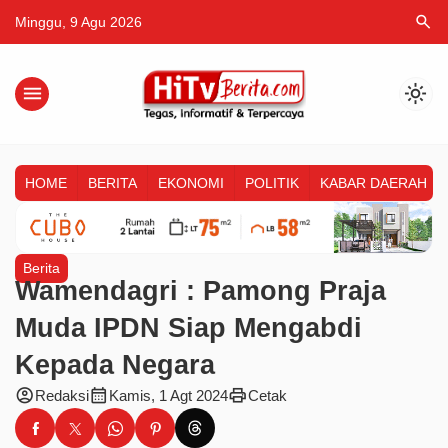
search
Minggu, 9 Agu 2026
menu
light_mode
HOME
BERITA
EKONOMI
POLITIK
KABAR DAERAH
Berita
Wamendagri : Pamong Praja
Muda IPDN Siap Mengabdi
Kepada Negara
account_circle
calendar_month
print
Redaksi
Kamis, 1 Agt 2024
Cetak