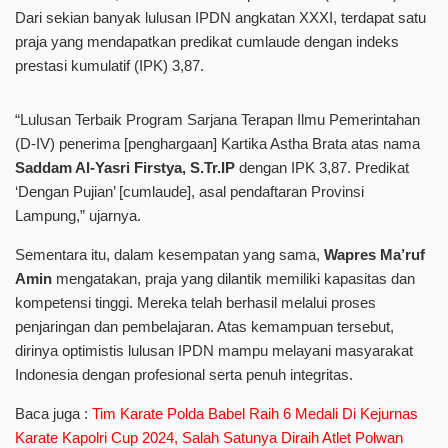
Dari sekian banyak lulusan IPDN angkatan XXXI, terdapat satu
praja yang mendapatkan predikat cumlaude dengan indeks
prestasi kumulatif (IPK) 3,87.
“Lulusan Terbaik Program Sarjana Terapan Ilmu Pemerintahan
(D-IV) penerima [penghargaan] Kartika Astha Brata atas nama
Saddam Al-Yasri Firstya, S.Tr.IP
dengan IPK 3,87. Predikat
‘Dengan Pujian’ [cumlaude], asal pendaftaran Provinsi
Lampung,” ujarnya.
Sementara itu, dalam kesempatan yang sama,
Wapres Ma’ruf
Amin
mengatakan, praja yang dilantik memiliki kapasitas dan
kompetensi tinggi. Mereka telah berhasil melalui proses
penjaringan dan pembelajaran. Atas kemampuan tersebut,
dirinya optimistis lulusan IPDN mampu melayani masyarakat
Indonesia dengan profesional serta penuh integritas.
Baca juga :
Tim Karate Polda Babel Raih 6 Medali Di Kejurnas
Karate Kapolri Cup 2024, Salah Satunya Diraih Atlet Polwan