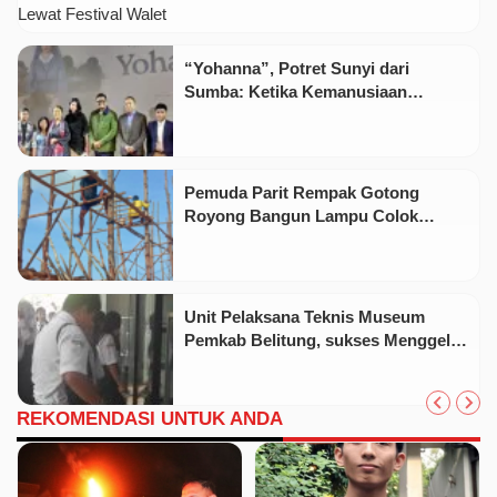
“Yohanna”, Potret Sunyi dari
Sumba: Ketika Kemanusiaan
Menjadi Bahasa Bersama
Pemuda Parit Rempak Gotong
Royong Bangun Lampu Colok
Sambut Idulfitri 1447 H
Unit Pelaksana Teknis Museum
Pemkab Belitung, sukses Menggelar
Kegiatan Belajar Bersama Dengan
Pelajar Siswa Siswi SMP Di
Kabupaten Belitung
REKOMENDASI UNTUK ANDA