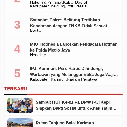
Hukum & Kriminal
Kabar Daerah
Ilegal Di Belitung
Kabupaten Belitung
Polri Presisi
Satlantas Polres Belitung Tertibkan
Kendaraan dengan TNKB Tidak Sesuai
Berita
Standar
MIO Indonesia Laporkan Pengacara Hotman
ke Polda Metro Jaya
Headline
IPJI Karimun: Pers Harus Dilindungi,
Wartawan yang Melanggar Etika Juga Wajib
Kabupaten Karimun
Ragam Peristiwa
Dikoreksi
TERBARU
Sambut HUT Ke-81 RI, DPW IPJI Kepri
Siapkan Bakti Sosial untuk Anak Yatim
dan Warga Kurang Mampu
Rutan Tanjung Balai Karimun