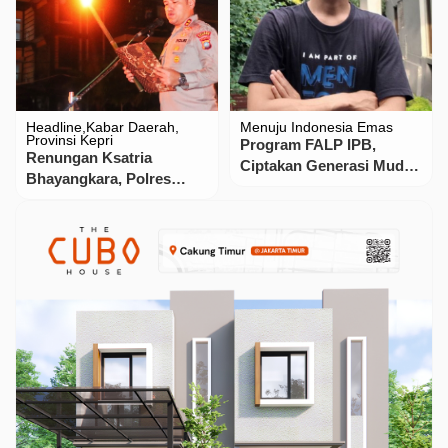
Headline
Kabar Daerah
Menuju Indonesia Emas
Provinsi Kepri
Program FALP IPB,
Renungan Ksatria
Ciptakan Generasi Muda
Bhayangkara, Polres
Handal Sebagai
Karimun Teguhkan
Pemimpin Bangsa
Komitmen Integritas dan
Dimasa Depan!
Profesionalisme