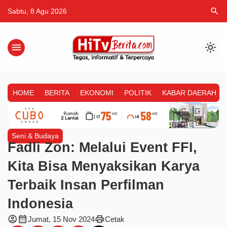
search
Sabtu, 8 Agu 2026
menu
light_mode
HOME
BERITA
EKONOMI
POLITIK
KABAR DAERAH
Seni & Budaya
Fadli Zon: Melalui Event FFI,
Kita Bisa Menyaksikan Karya
Terbaik Insan Perfilman
Indonesia
account_circle
calendar_month
print
Jumat, 15 Nov 2024
Cetak