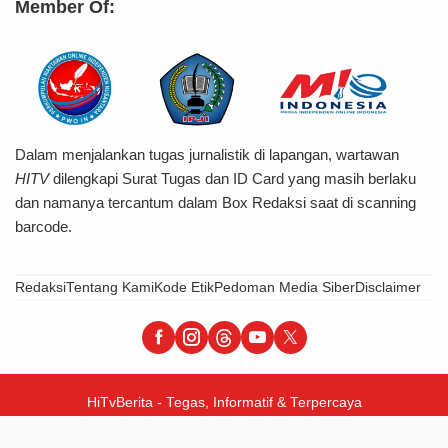
Member Of:
Dalam menjalankan tugas jurnalistik di lapangan, wartawan
HITV
dilengkapi Surat Tugas dan ID Card yang masih berlaku
dan namanya tercantum dalam Box Redaksi saat di scanning
barcode.
Redaksi
Tentang Kami
Kode Etik
Pedoman Media Siber
Disclaimer
HiTvBerita - Tegas, Informatif & Terpercaya
© 2026 PT Hijrah Insani Barokah – All Right Reserved.