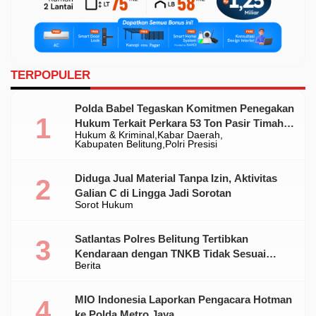
TERPOPULER
Polda Babel Tegaskan Komitmen Penegakan
Hukum Terkait Perkara 53 Ton Pasir Timah
Hukum & Kriminal
Kabar Daerah
Ilegal Di Belitung
Kabupaten Belitung
Polri Presisi
Diduga Jual Material Tanpa Izin, Aktivitas
Galian C di Lingga Jadi Sorotan
Sorot Hukum
Satlantas Polres Belitung Tertibkan
Kendaraan dengan TNKB Tidak Sesuai
Berita
Standar
MIO Indonesia Laporkan Pengacara Hotman
ke Polda Metro Jaya