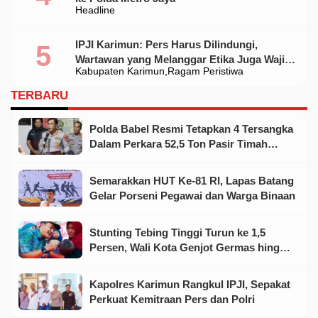
Headline
IPJI Karimun: Pers Harus Dilindungi,
Wartawan yang Melanggar Etika Juga Wajib
Kabupaten Karimun
Ragam Peristiwa
Dikoreksi
TERBARU
Polda Babel Resmi Tetapkan 4 Tersangka
Dalam Perkara 52,5 Ton Pasir Timah
Ilegal Di Belitung
Semarakkan HUT Ke-81 RI, Lapas Batang
Gelar Porseni Pegawai dan Warga Binaan
Stunting Tebing Tinggi Turun ke 1,5
Persen, Wali Kota Genjot Germas hingga
Tingkat Keluarga
Kapolres Karimun Rangkul IPJI, Sepakat
Perkuat Kemitraan Pers dan Polri