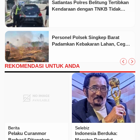
Satlantas Polres Belitung Tertibkan
Kendaraan dengan TNKB Tidak
Sesuai Standar
Personel Polsek Singkep Barat
Padamkan Kebakaran Lahan, Cegah
Api Meluas
REKOMENDASI UNTUK ANDA
Berita
Selebiz
Pelaku Curanmor
Indonesia Berduka:
Berhasil Ditangkap
Maestro Dangdut