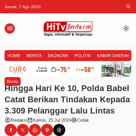
search
Jumat, 7 Agu 2026
menu
light_mode
HOME
BERITA
EKONOMI
POLITIK
KABAR DAERAH
Berita
Hingga Hari Ke 10, Polda Babel
Catat Berikan Tindakan Kepada
3.309 Pelanggar Lalu Lintas
account_circle
calendar_month
print
Redaksi
Kamis, 25 Jul 2024
Cetak