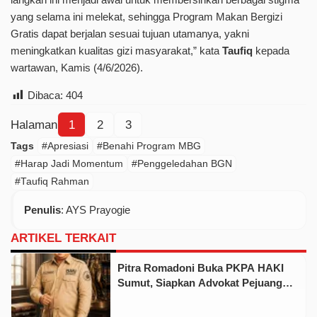
yang selama ini melekat, sehingga Program Makan Bergizi
Gratis dapat berjalan sesuai tujuan utamanya, yakni
meningkatkan kualitas gizi masyarakat,” kata
Taufiq
kepada
wartawan, Kamis (4/6/2026).
Dibaca:
404
Halaman
1
2
3
Tags
#Apresiasi
#Benahi Program MBG
#Harap Jadi Momentum
#Penggeledahan BGN
#Taufiq Rahman
Penulis
: AYS Prayogie
ARTIKEL TERKAIT
Pitra Romadoni Buka PKPA HAKI
Sumut, Siapkan Advokat Pejuang
Hadapi Tantangan Hukum Modern