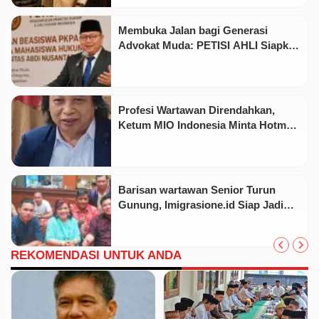
Membuka Jalan bagi Generasi
Advokat Muda: PETISI AHLI Siapkan
100 Beasiswa PKPA untuk
Mahasiswa Hukum Universitas Abdi
Nusantara
Profesi Wartawan Direndahkan,
Ketum MIO Indonesia Minta Hotman
Paris Minta Maaf Terbuka!
Barisan wartawan Senior Turun
Gunung, Imigrasione.id Siap Jadi
Rujukan Informasi Keimigrasian
REKOMENDASI UNTUK ANDA