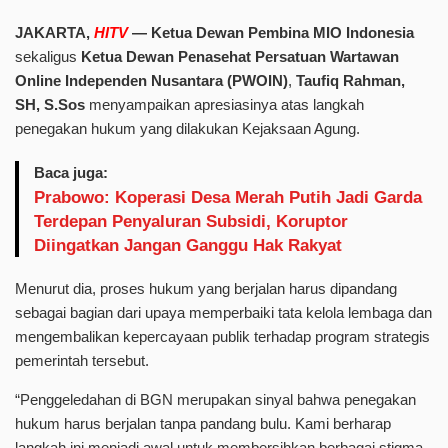
JAKARTA,
HITV
—
Ketua Dewan Pembina MIO Indonesia
sekaligus
Ketua Dewan Penasehat Persatuan Wartawan
Online Independen Nusantara (PWOIN)
,
Taufiq Rahman,
SH, S.Sos
menyampaikan apresiasinya atas langkah
penegakan hukum yang dilakukan Kejaksaan Agung.
Baca juga:
Prabowo: Koperasi Desa Merah Putih Jadi Garda
Terdepan Penyaluran Subsidi, Koruptor
Diingatkan Jangan Ganggu Hak Rakyat
Menurut dia, proses hukum yang berjalan harus dipandang
sebagai bagian dari upaya memperbaiki tata kelola lembaga dan
mengembalikan kepercayaan publik terhadap program strategis
pemerintah tersebut.
“Penggeledahan di BGN merupakan sinyal bahwa penegakan
hukum harus berjalan tanpa pandang bulu. Kami berharap
langkah ini menjadi awal untuk membersihkan berbagai stigma