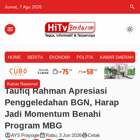
search
Jumat, 7 Agu 2026
menu
light_mode
HOME
BERITA
EKONOMI
POLITIK
KABAR DAERAH
Kabar Nasional
Taufiq Rahman Apresiasi
Penggeledahan BGN, Harap
Jadi Momentum Benahi
Program MBG
account_circle
calendar_month
print
AYS Prayogie
Rabu, 3 Jun 2026
Cetak