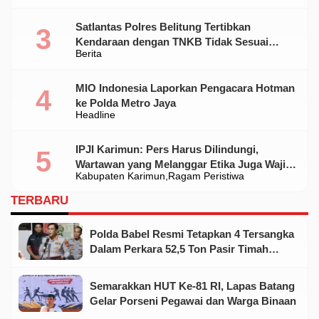
Satlantas Polres Belitung Tertibkan
Kendaraan dengan TNKB Tidak Sesuai
Berita
Standar
MIO Indonesia Laporkan Pengacara Hotman
ke Polda Metro Jaya
Headline
IPJI Karimun: Pers Harus Dilindungi,
Wartawan yang Melanggar Etika Juga Wajib
Kabupaten Karimun
Ragam Peristiwa
Dikoreksi
TERBARU
Polda Babel Resmi Tetapkan 4 Tersangka
Dalam Perkara 52,5 Ton Pasir Timah
Ilegal Di Belitung
Semarakkan HUT Ke-81 RI, Lapas Batang
Gelar Porseni Pegawai dan Warga Binaan