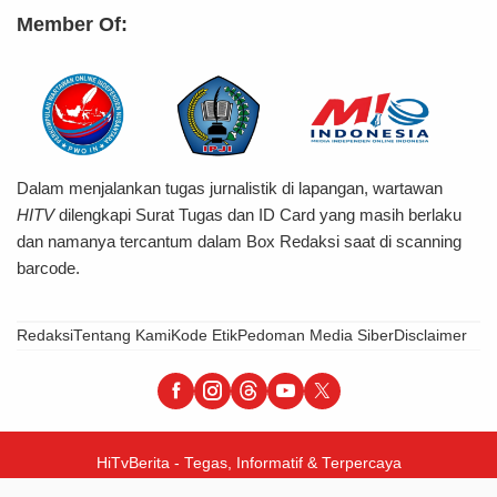
Member Of:
Dalam menjalankan tugas jurnalistik di lapangan, wartawan
HITV
dilengkapi Surat Tugas dan ID Card yang masih berlaku
dan namanya tercantum dalam Box Redaksi saat di scanning
barcode.
Redaksi
Tentang Kami
Kode Etik
Pedoman Media Siber
Disclaimer
HiTvBerita - Tegas, Informatif & Terpercaya
© 2026 PT Hijrah Insani Barokah – All Right Reserved.