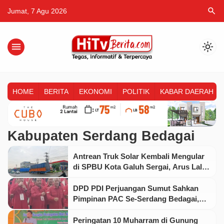
search
Jumat, 7 Agu 2026
menu
light_mode
HOME
BERITA
EKONOMI
POLITIK
KABAR DAERAH
Kabupaten Serdang Bedagai
Antrean Truk Solar Kembali Mengular
di SPBU Kota Galuh Sergai, Arus Lalu
Lintas Melambat
DPD PDI Perjuangan Sumut Sahkan
Pimpinan PAC Se-Serdang Bedagai,
Konsolidasi Organisasi Masuki Babak
Baru
Peringatan 10 Muharram di Gunung