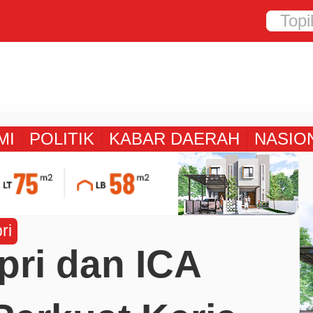
MI
POLITIK
KABAR DAERAH
NASIO
ri
pri dan ICA