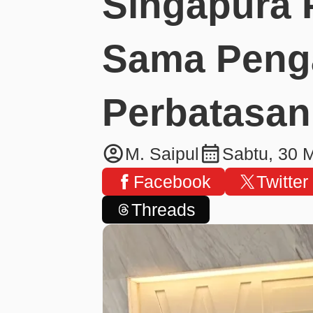
Singapura 
Sama Peng
Perbatasan
account_circle
calendar_month
M. Saipul
Sabtu, 30 
Facebook
Twitter
Threads