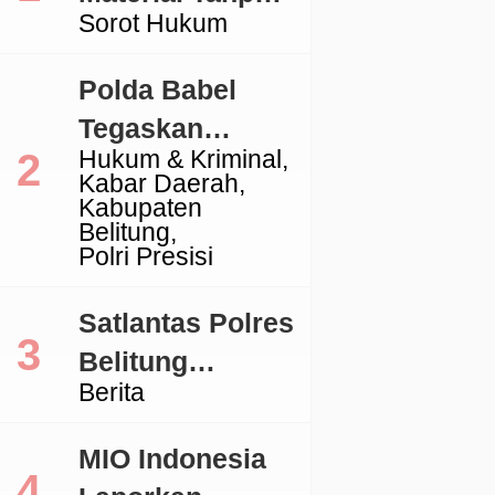
Sorot Hukum
Izin, Aktivitas
Galian C di
Polda Babel
Lingga Jadi
Tegaskan
Sorotan
Hukum & Kriminal
Komitmen
Kabar Daerah
Penegakan
Kabupaten
Belitung
Hukum Terkait
Polri Presisi
Perkara 53 Ton
Pasir Timah
Satlantas Polres
Ilegal Di
Belitung
Berita
Belitung
Tertibkan
Kendaraan
MIO Indonesia
dengan TNKB