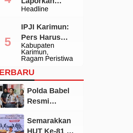
Laporkan
Tidak Sesuai
Headline
Pengacara
Standar
Hotman ke
IPJI Karimun:
Polda Metro
Pers Harus
Jaya
Kabupaten
Dilindungi,
Karimun
Wartawan yang
Ragam Peristiwa
Melanggar Etika
ERBARU
Juga Wajib
Dikoreksi
Polda Babel
Resmi
Tetapkan 4
Semarakkan
Tersangka
HUT Ke-81 RI,
Dalam Perkara