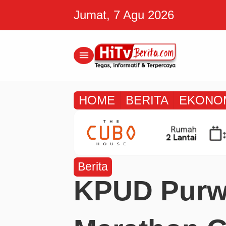
Jumat, 7 Agu 2026
menu
HOME
BERITA
EKONO
Berita
KPUD Purw