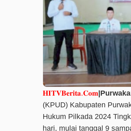
𝐇𝐈𝐓𝐕𝐁𝐞𝐫𝐢𝐭𝐚.𝐂𝐨𝐦
|Purwaka
(KPUD) Kabupaten Purwak
Hukum Pilkada 2024 Tingk
hari, mulai tanggal 9 sam