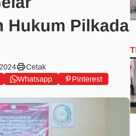
elar
n Hukum Pilkada
T
print
 2024
Cetak
Whatsapp
Pinterest