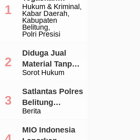
Hukum & Kriminal
Komitmen
Kabar Daerah
Penegakan
Kabupaten
Belitung
Hukum Terkait
Polri Presisi
Perkara 53 Ton
Pasir Timah
Diduga Jual
Ilegal Di
Material Tanpa
Sorot Hukum
Belitung
Izin, Aktivitas
Galian C di
Satlantas Polres
Lingga Jadi
Belitung
Sorotan
Berita
Tertibkan
Kendaraan
MIO Indonesia
dengan TNKB