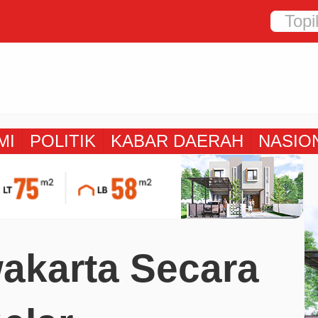
MI
POLITIK
KABAR DAERAH
NASIO
akarta Secara