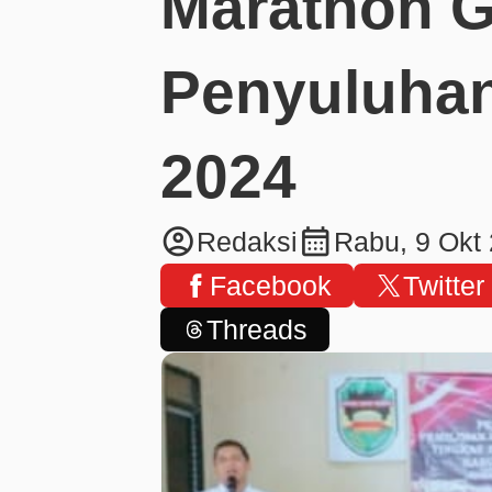
Marathon G
Penyuluha
2024
account_circle
calendar_month
Redaksi
Rabu, 9 Okt
Facebook
Twitter
Threads