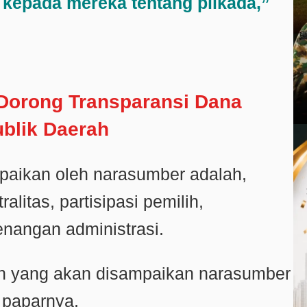
epada mereka tentang pilkada,”
Dorong Transparansi Dana
blik Daerah
paikan oleh narasumber adalah,
litas, partisipasi pemilih,
nangan administrasi.
ain yang akan disampaikan narasumber
 paparnya.