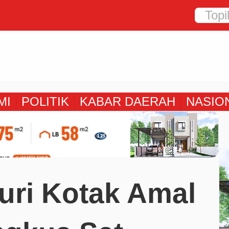
MI
POLITIK
KABAR DAERAH
NASIO
uri Kotak Amal