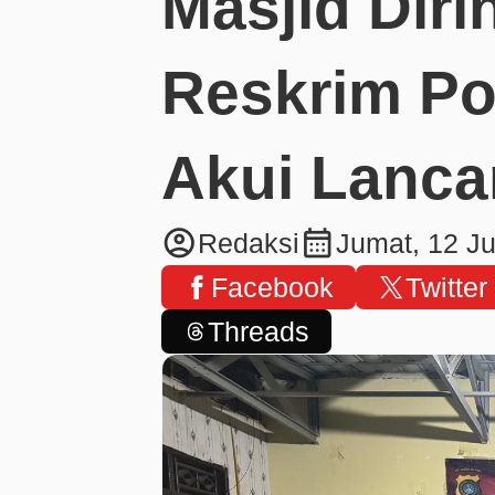
Masjid Diri
Reskrim Po
Akui Lanca
account_circle
calendar_month
Redaksi
Jumat, 12 Ju
Facebook
Twitter
Threads