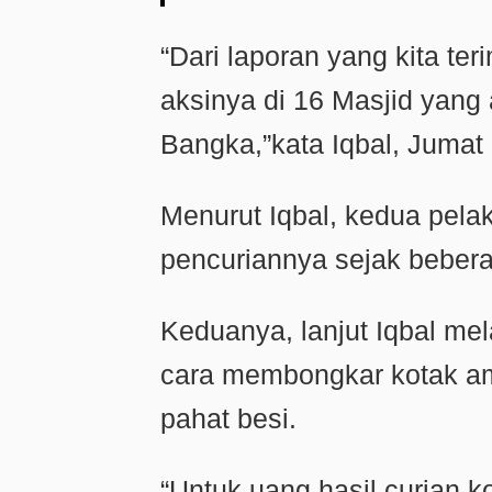
“Dari laporan yang kita te
aksinya di 16 Masjid yang
Bangka,”kata Iqbal, Jumat 
Menurut Iqbal, kedua pelak
pencuriannya sejak bebera
Keduanya, lanjut Iqbal me
cara membongkar kotak a
pahat besi.
“Untuk uang hasil curian k