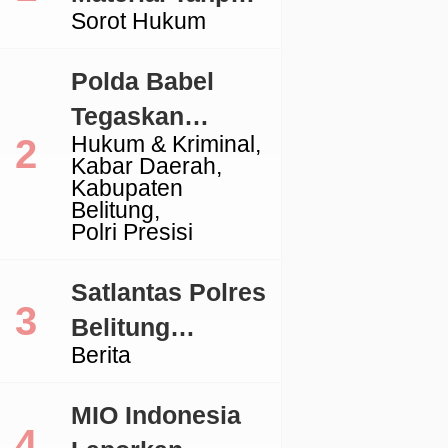
Sorot Hukum
Izin, Aktivitas
Galian C di
Polda Babel
Lingga Jadi
Tegaskan
Sorotan
Hukum & Kriminal
Komitmen
Kabar Daerah
Penegakan
Kabupaten
Belitung
Hukum Terkait
Polri Presisi
Perkara 53 Ton
Pasir Timah
Satlantas Polres
Ilegal Di
Belitung
Berita
Belitung
Tertibkan
Kendaraan
MIO Indonesia
dengan TNKB