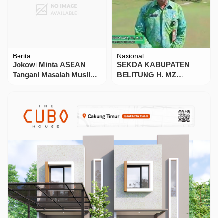
Kabar Daerah
Berita
Danposmat Marok Tua
KPK Kunjungi
Hadiri Doa Bersama dan
Purwakarta: Langkah
Silaturahmi Pemerintah
Strategis Wujudkan
Kabupaten Lingga di
Pemerintahan Bebas
Marok Kecil
Korupsi