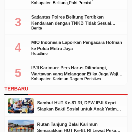
Ilegal Di Belitung
Kabupaten Belitung
Polri Presisi
Satlantas Polres Belitung Tertibkan
Kendaraan dengan TNKB Tidak Sesuai
Berita
Standar
MIO Indonesia Laporkan Pengacara Hotman
ke Polda Metro Jaya
Headline
IPJI Karimun: Pers Harus Dilindungi,
Wartawan yang Melanggar Etika Juga Wajib
Kabupaten Karimun
Ragam Peristiwa
Dikoreksi
TERBARU
Sambut HUT Ke-81 RI, DPW IPJI Kepri
Siapkan Bakti Sosial untuk Anak Yatim
dan Warga Kurang Mampu
Rutan Tanjung Balai Karimun
Semarakkan HUT Ke-81 RI Lewat Pekan