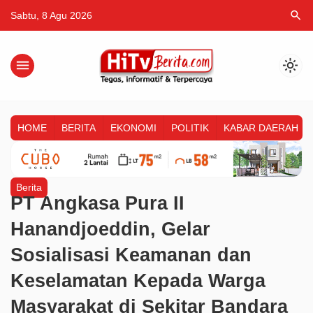
search
Sabtu, 8 Agu 2026
menu
light_mode
HOME
BERITA
EKONOMI
POLITIK
KABAR DAERAH
Berita
PT Angkasa Pura II
Hanandjoeddin, Gelar
Sosialisasi Keamanan dan
Keselamatan Kepada Warga
Masyarakat di Sekitar Bandara