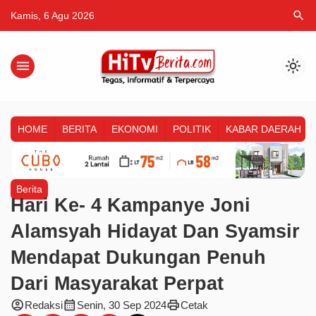
search
Kamis, 6 Agu 2026
menu
light_mode
HOME
BERITA
EKONOMI
POLITIK
KABAR DAERAH
Berita
Hari Ke- 4 Kampanye Joni
Alamsyah Hidayat Dan Syamsir
Mendapat Dukungan Penuh
Dari Masyarakat Perpat
account_circle
calendar_month
print
Redaksi
Senin, 30 Sep 2024
Cetak