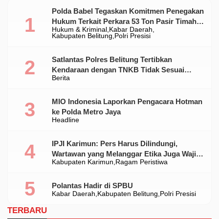
Polda Babel Tegaskan Komitmen Penegakan
Hukum Terkait Perkara 53 Ton Pasir Timah
Hukum & Kriminal
Kabar Daerah
Ilegal Di Belitung
Kabupaten Belitung
Polri Presisi
Satlantas Polres Belitung Tertibkan
Kendaraan dengan TNKB Tidak Sesuai
Berita
Standar
MIO Indonesia Laporkan Pengacara Hotman
ke Polda Metro Jaya
Headline
IPJI Karimun: Pers Harus Dilindungi,
Wartawan yang Melanggar Etika Juga Wajib
Kabupaten Karimun
Ragam Peristiwa
Dikoreksi
Polantas Hadir di SPBU
Kabar Daerah
Kabupaten Belitung
Polri Presisi
TERBARU