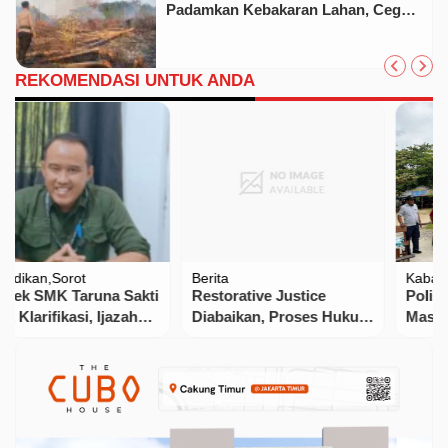
Padamkan Kebakaran Lahan, Cegah
Api Meluas
REKOMENDASI UNTUK ANDA
Berita
Kabar Daerah
Restorative Justice
Polisi Hadir Dekat
Diabaikan, Proses Hukum
Masyarakat, Pospam
Empat Warga Dabo Dinilai
Tanjung Tinggi
Janggal
Laksanakan Patroli
Humanis di Kawasan
Wisata