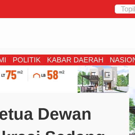
MI
POLITIK
KABAR DAERAH
NASIO
Ketua Dewan