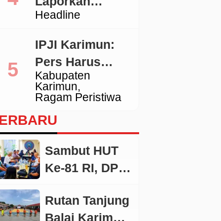
Laporkan
Tidak Sesuai
Headline
Pengacara
Standar
Hotman ke
IPJI Karimun:
Polda Metro
Pers Harus
Jaya
Kabupaten
Dilindungi,
Karimun
Wartawan yang
Ragam Peristiwa
Melanggar Etika
ERBARU
Juga Wajib
Dikoreksi
Sambut HUT
Ke-81 RI, DPW
IPJI Kepri
Rutan Tanjung
Siapkan Bakti
Balai Karimun
Sosial untuk