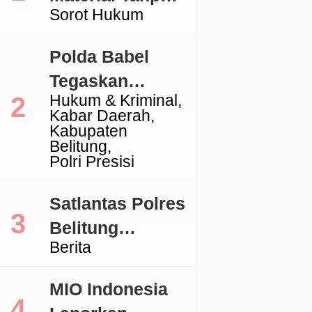
Sorot Hukum
Izin, Aktivitas
Galian C di
Polda Babel
Lingga Jadi
Tegaskan
Sorotan
Hukum & Kriminal
Komitmen
Kabar Daerah
Penegakan
Kabupaten
Belitung
Hukum Terkait
Polri Presisi
Perkara 53 Ton
Pasir Timah
Satlantas Polres
Ilegal Di
Belitung
Berita
Belitung
Tertibkan
Kendaraan
MIO Indonesia
dengan TNKB