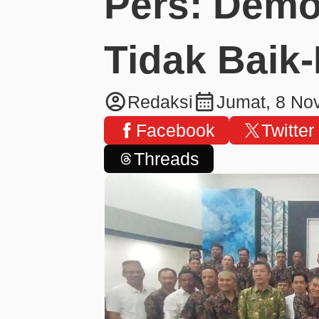
Pers: Demo
Tidak Baik-
account_circle
calendar_month
Redaksi
Jumat, 8 No
Facebook
Twitter
Threads