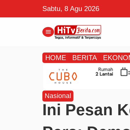
Sabtu, 8 Agu 2026
menu
HOME
BERITA
EKONO
Nasional
Ini Pesan 