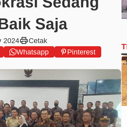
krasi Sedang
Baik Saja
print
v 2024
Cetak
T
Whatsapp
Pinterest