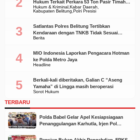
Hukum Terkait Perkara 53 Ton Pasir Timah
Hukum & Kriminal
Kabar Daerah
Ilegal Di Belitung
Kabupaten Belitung
Polri Presisi
Satlantas Polres Belitung Tertibkan
Kendaraan dengan TNKB Tidak Sesuai
Berita
Standar
MIO Indonesia Laporkan Pengacara Hotman
ke Polda Metro Jaya
Headline
Berkali-kali diberitakan, Galian C “Aseng
Yamaha” di Lingga masih beroperasi
Sorot Hukum
TERBARU
Polda Babel Gelar Apel Kesiapsiagaan
Penanggulangan Karhutla, Irjen Pol
Viktor Tegaskan Pentingnya Sinergi
Pensiun Bukan Akhir Pengabdian, FPKS