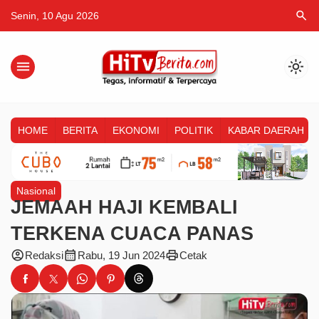
search
Senin, 10 Agu 2026
menu
light_mode
HOME
BERITA
EKONOMI
POLITIK
KABAR DAERAH
Nasional
JEMAAH HAJI KEMBALI
TERKENA CUACA PANAS
account_circle
calendar_month
print
Redaksi
Rabu, 19 Jun 2024
Cetak