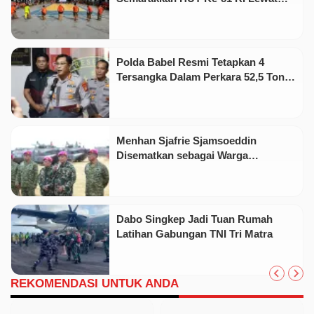
Pekan Olahraga dan Seni
Polda Babel Resmi Tetapkan 4
Tersangka Dalam Perkara 52,5 Ton
Pasir Timah Ilegal Di Belitung
Menhan Sjafrie Sjamsoeddin
Disematkan sebagai Warga
Kehormatan Korps Marinir
Dabo Singkep Jadi Tuan Rumah
Latihan Gabungan TNI Tri Matra
REKOMENDASI UNTUK ANDA