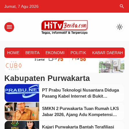
search
Jumat, 7 Agu 2026
menu
light_mode
HOME
BERITA
EKONOMI
POLITIK
KABAR DAERAH
Kabupaten Purwakarta
PT Prabu Teknologi Nusantara Diduga
Pasang Kabel Internet di Bukit
Residence Tanpa Izin Pemanfaatan
Tiang PLN
SMKN 2 Purwakarta Tuan Rumah LKS
Jabar 2026, Ajang Adu Kompetensi
Calon Tenaga Kerja Terampil
Kajari Purwakarta Bantah Terafiliasi