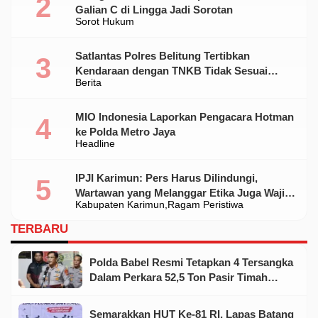
Galian C di Lingga Jadi Sorotan
Sorot Hukum
Satlantas Polres Belitung Tertibkan
Kendaraan dengan TNKB Tidak Sesuai
Berita
Standar
MIO Indonesia Laporkan Pengacara Hotman
ke Polda Metro Jaya
Headline
IPJI Karimun: Pers Harus Dilindungi,
Wartawan yang Melanggar Etika Juga Wajib
Kabupaten Karimun
Ragam Peristiwa
Dikoreksi
TERBARU
Polda Babel Resmi Tetapkan 4 Tersangka
Dalam Perkara 52,5 Ton Pasir Timah
Ilegal Di Belitung
Semarakkan HUT Ke-81 RI, Lapas Batang