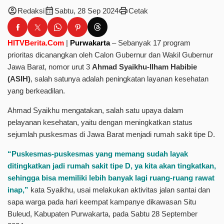
account_circle
calendar_month
print
Redaksi
Sabtu, 28 Sep 2024
Cetak
HITVBerita.Com
|
Purwakarta
– Sebanyak 17 program
prioritas dicanangkan oleh Calon Gubernur dan Wakil Gubernur
Jawa Barat, nomor urut 3
Ahmad Syaikhu-Ilham Habibie
(ASIH)
, salah satunya adalah peningkatan layanan kesehatan
yang berkeadilan.
Ahmad Syaikhu mengatakan, salah satu upaya dalam
pelayanan kesehatan, yaitu dengan meningkatkan status
sejumlah puskesmas di Jawa Barat menjadi rumah sakit tipe D.
“Puskesmas-puskesmas yang memang sudah layak
ditingkatkan jadi rumah sakit tipe D, ya kita akan tingkatkan,
sehingga bisa memiliki lebih banyak lagi ruang-ruang rawat
inap,”
kata Syaikhu, usai melakukan aktivitas jalan santai dan
sapa warga pada hari keempat kampanye dikawasan Situ
Buleud, Kabupaten Purwakarta, pada Sabtu 28 September