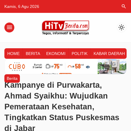
search
Kamis, 6 Agu 2026
menu
light_mode
HOME
BERITA
EKONOMI
POLITIK
KABAR DAERAH
Berita
Kampanye di Purwakarta,
Ahmad Syaikhu: Wujudkan
Pemerataan Kesehatan,
Tingkatkan Status Puskesmas
di Jabar