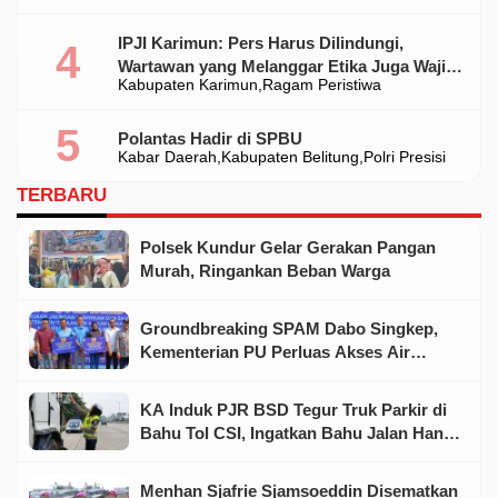
IPJI Karimun: Pers Harus Dilindungi,
Wartawan yang Melanggar Etika Juga Wajib
Kabupaten Karimun
Ragam Peristiwa
Dikoreksi
Polantas Hadir di SPBU
Kabar Daerah
Kabupaten Belitung
Polri Presisi
TERBARU
Polsek Kundur Gelar Gerakan Pangan
Murah, Ringankan Beban Warga
Groundbreaking SPAM Dabo Singkep,
Kementerian PU Perluas Akses Air
Minum Aman bagi Warga Lingga
KA Induk PJR BSD Tegur Truk Parkir di
Bahu Tol CSI, Ingatkan Bahu Jalan Hanya
untuk Kondisi Darurat
Menhan Sjafrie Sjamsoeddin Disematkan