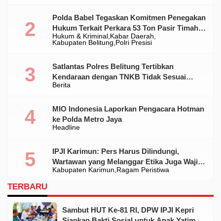
Polda Babel Tegaskan Komitmen Penegakan
Hukum Terkait Perkara 53 Ton Pasir Timah
Hukum & Kriminal
Kabar Daerah
Ilegal Di Belitung
Kabupaten Belitung
Polri Presisi
Satlantas Polres Belitung Tertibkan
Kendaraan dengan TNKB Tidak Sesuai
Berita
Standar
MIO Indonesia Laporkan Pengacara Hotman
ke Polda Metro Jaya
Headline
IPJI Karimun: Pers Harus Dilindungi,
Wartawan yang Melanggar Etika Juga Wajib
Kabupaten Karimun
Ragam Peristiwa
Dikoreksi
TERBARU
Sambut HUT Ke-81 RI, DPW IPJI Kepri
Siapkan Bakti Sosial untuk Anak Yatim