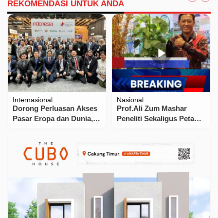
REKOMENDASI UNTUK ANDA
Internasional
Nasional
Dorong Perluasan Akses
Prof.Ali Zum Mashar
Pasar Eropa dan Dunia,
Peneliti Sekaligus Petani
Perusahaan Alkes
Sejati Yang Konsisten
Indonesia Tampil di
Dan Idealis Dalam
MEDICA Jerman di antara
Mengembangkan
Perusahaan Ternama
Pertanian
Dunia