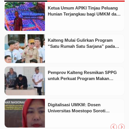
Ketua Umum APIKI Tinjau Peluang
Hunian Terjangkau bagi UMKM dan
Jurnalis di Cikampek
Kalteng Mulai Gulirkan Program
“Satu Rumah Satu Sarjana” pada
2026
Pemprov Kalteng Resmikan SPPG
untuk Perkuat Program Makan
Bergizi Gratis
Digitalisasi UMKM: Dosen
Universitas Moestopo Soroti
Pentingnya Sistem ERP