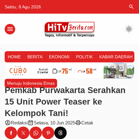
search
Sabtu, 8 Agu 2026
menu
light_mode
HOME
BERITA
EKONOMI
POLITIK
KABAR DAERAH
Menuju Indonesia Emas
Pemkab Purwakarta Serahkan
15 Unit Power Teaser ke
Kelompok Tani!
account_circle
calendar_month
print
Redaksi
Selasa, 10 Jun 2025
Cetak