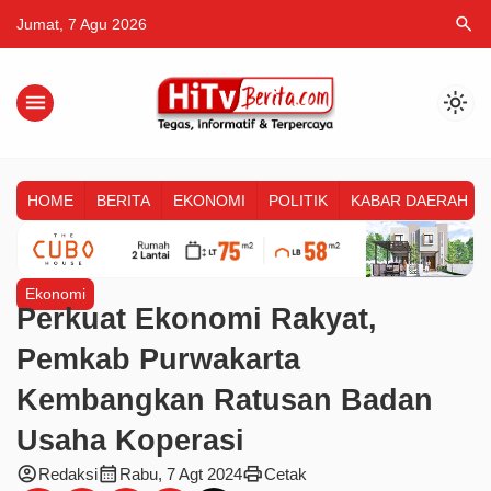
search
Jumat, 7 Agu 2026
menu
light_mode
HOME
BERITA
EKONOMI
POLITIK
KABAR DAERAH
Ekonomi
Perkuat Ekonomi Rakyat,
Pemkab Purwakarta
Kembangkan Ratusan Badan
Usaha Koperasi
account_circle
calendar_month
print
Redaksi
Rabu, 7 Agt 2024
Cetak