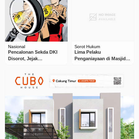
Nasional
Sorot Hukum
Pencalonan Sekda DKI
Lima Pelaku
Disorot, Jejak
Penganiayaan di Masjid
Pemanggilan Uus
Agung Sibolga Berhasil
Kuswanto oleh Kejati
Diringkus Polisi
Mencuat ke Permukaan