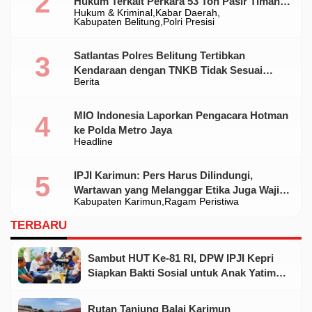
Hukum Terkait Perkara 53 Ton Pasir Timah
Hukum & Kriminal
Kabar Daerah
Ilegal Di Belitung
Kabupaten Belitung
Polri Presisi
Satlantas Polres Belitung Tertibkan
Kendaraan dengan TNKB Tidak Sesuai
Berita
Standar
MIO Indonesia Laporkan Pengacara Hotman
ke Polda Metro Jaya
Headline
IPJI Karimun: Pers Harus Dilindungi,
Wartawan yang Melanggar Etika Juga Wajib
Kabupaten Karimun
Ragam Peristiwa
Dikoreksi
TERBARU
Sambut HUT Ke-81 RI, DPW IPJI Kepri
Siapkan Bakti Sosial untuk Anak Yatim
dan Warga Kurang Mampu
Rutan Tanjung Balai Karimun