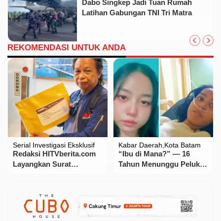
Dabo Singkep Jadi Tuan Rumah
Latihan Gabungan TNI Tri Matra
REKOMENDASI UNTUK ANDA
Serial Investigasi Eksklusif
Kabar Daerah
Kota Batam
Redaksi HITVberita.com
“Ibu di Mana?” — 16
Layangkan Surat
Tahun Menunggu Pelukan
Klarifikasi ke PT Adaro,
yang Tak Pernah Datang
Soroti Pengelolaan
Angkutan Batubara di
Barito Timur