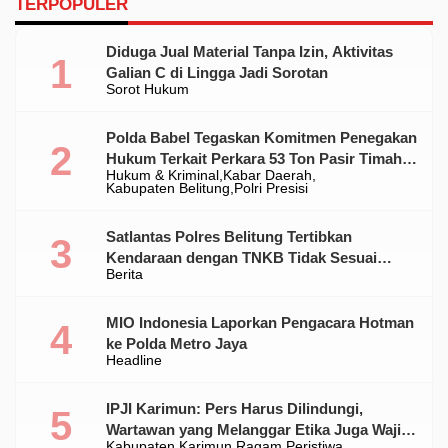
TERPOPULER
Diduga Jual Material Tanpa Izin, Aktivitas
Galian C di Lingga Jadi Sorotan
Sorot Hukum
Polda Babel Tegaskan Komitmen Penegakan
Hukum Terkait Perkara 53 Ton Pasir Timah
Hukum & Kriminal
Kabar Daerah
Ilegal Di Belitung
Kabupaten Belitung
Polri Presisi
Satlantas Polres Belitung Tertibkan
Kendaraan dengan TNKB Tidak Sesuai
Berita
Standar
MIO Indonesia Laporkan Pengacara Hotman
ke Polda Metro Jaya
Headline
IPJI Karimun: Pers Harus Dilindungi,
Wartawan yang Melanggar Etika Juga Wajib
Kabupaten Karimun
Ragam Peristiwa