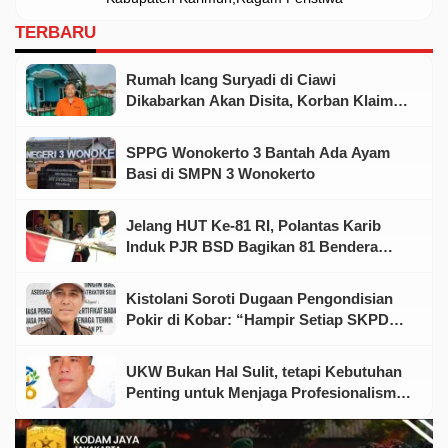
Dikoreksi
TERBARU
Rumah Icang Suryadi di Ciawi
Dikabarkan Akan Disita, Korban Klaim
Telah Koordinasi dengan Aparat
SPPG Wonokerto 3 Bantah Ada Ayam
Basi di SMPN 3 Wonokerto
Jelang HUT Ke-81 RI, Polantas Karib
Induk PJR BSD Bagikan 81 Bendera
Merah Putih kepada Warga
Kistolani Soroti Dugaan Pengondisian
Pokir di Kobar: “Hampir Setiap SKPD
Punya Dewan dan Rekanan”
UKW Bukan Hal Sulit, tetapi Kebutuhan
Penting untuk Menjaga Profesionalisme
Wartawan