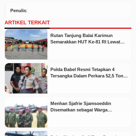
Penulis
:
ARTIKEL TERKAIT
Rutan Tanjung Balai Karimun
Semarakkan HUT Ke-81 RI Lewat
Pekan Olahraga dan Seni
Polda Babel Resmi Tetapkan 4
Tersangka Dalam Perkara 52,5 Ton
Pasir Timah Ilegal Di Belitung
Menhan Sjafrie Sjamsoeddin
Disematkan sebagai Warga
Kehormatan Korps Marinir