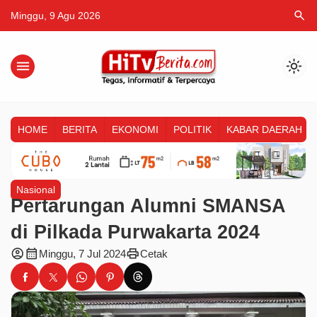
search
Minggu, 9 Agu 2026
menu
light_mode
HOME
BERITA
EKONOMI
POLITIK
KABAR DAERAH
Nasional
Pertarungan Alumni SMANSA
di Pilkada Purwakarta 2024
account_circle
calendar_month
print
Minggu, 7 Jul 2024
Cetak