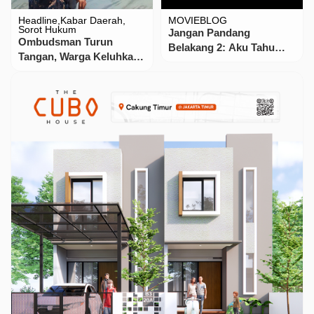
Headline
Kabar Daerah
MOVIEBLOG
Sorot Hukum
Jangan Pandang
Ombudsman Turun
Belakang 2: Aku Tahu
Tangan, Warga Keluhkan
Asal Usulmu 2025 Classic
Layanan Administrasi
Mo𝚟ie To𝚛rent
Desa Rajekwesi!