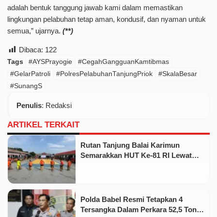
adalah bentuk tanggung jawab kami dalam memastikan
lingkungan pelabuhan tetap aman, kondusif, dan nyaman untuk
semua,” ujarnya.
(**)
Dibaca:
122
Tags
#AYSPrayogie
#CegahGangguanKamtibmas
#GelarPatroli
#PolresPelabuhanTanjungPriok
#SkalaBesar
#SunangS
Penulis
: Redaksi
ARTIKEL TERKAIT
Rutan Tanjung Balai Karimun
Semarakkan HUT Ke-81 RI Lewat
Pekan Olahraga dan Seni
Polda Babel Resmi Tetapkan 4
Tersangka Dalam Perkara 52,5 Ton