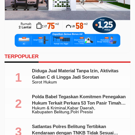
TERPOPULER
Diduga Jual Material Tanpa Izin, Aktivitas
Galian C di Lingga Jadi Sorotan
Sorot Hukum
Polda Babel Tegaskan Komitmen Penegakan
Hukum Terkait Perkara 53 Ton Pasir Timah
Hukum & Kriminal
Kabar Daerah
Ilegal Di Belitung
Kabupaten Belitung
Polri Presisi
Satlantas Polres Belitung Tertibkan
Kendaraan dengan TNKB Tidak Sesuai