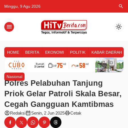
search
Minggu, 9 Agu 2026
menu
light_mode
HOME
BERITA
EKONOMI
POLITIK
KABAR DAERAH
Nasional
Polres Pelabuhan Tanjung
Priok Gelar Patroli Skala Besar,
Cegah Gangguan Kamtibmas
account_circle
calendar_month
print
Redaksi
Senin, 2 Jun 2025
Cetak