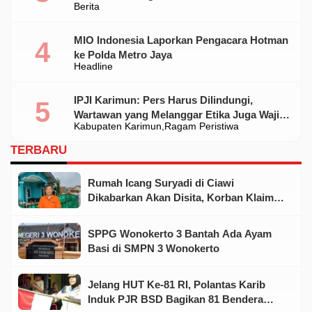
Berita
Standar
MIO Indonesia Laporkan Pengacara Hotman
ke Polda Metro Jaya
Headline
IPJI Karimun: Pers Harus Dilindungi,
Wartawan yang Melanggar Etika Juga Wajib
Kabupaten Karimun
Ragam Peristiwa
Dikoreksi
TERBARU
Rumah Icang Suryadi di Ciawi
Dikabarkan Akan Disita, Korban Klaim
Telah Koordinasi dengan Aparat
SPPG Wonokerto 3 Bantah Ada Ayam
Basi di SMPN 3 Wonokerto
Jelang HUT Ke-81 RI, Polantas Karib
Induk PJR BSD Bagikan 81 Bendera