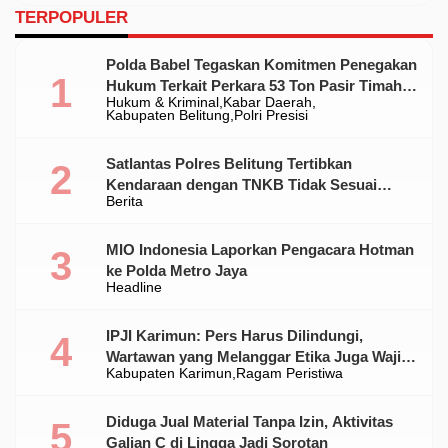
TERPOPULER
Polda Babel Tegaskan Komitmen Penegakan
Hukum Terkait Perkara 53 Ton Pasir Timah
Hukum & Kriminal
Kabar Daerah
Ilegal Di Belitung
Kabupaten Belitung
Polri Presisi
Satlantas Polres Belitung Tertibkan
Kendaraan dengan TNKB Tidak Sesuai
Berita
Standar
MIO Indonesia Laporkan Pengacara Hotman
ke Polda Metro Jaya
Headline
IPJI Karimun: Pers Harus Dilindungi,
Wartawan yang Melanggar Etika Juga Wajib
Kabupaten Karimun
Ragam Peristiwa
Dikoreksi
Diduga Jual Material Tanpa Izin, Aktivitas
Galian C di Lingga Jadi Sorotan