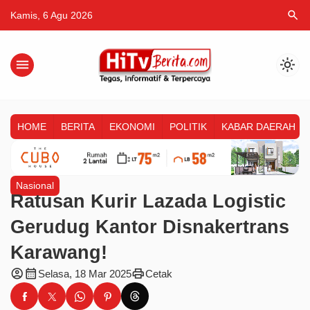
search
Kamis, 6 Agu 2026
menu
light_mode
HOME
BERITA
EKONOMI
POLITIK
KABAR DAERAH
Nasional
Ratusan Kurir Lazada Logistic
Gerudug Kantor Disnakertrans
Karawang!
account_circle
calendar_month
print
Selasa, 18 Mar 2025
Cetak