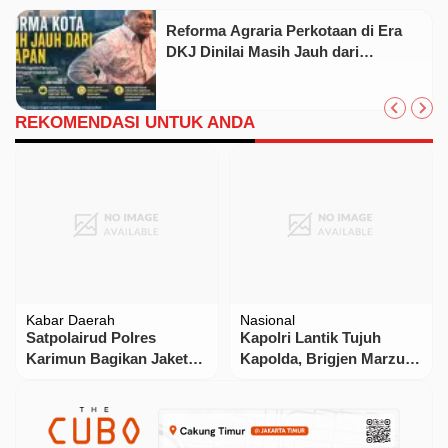
Reforma Agraria Perkotaan di Era
DKJ Dinilai Masih Jauh dari
Keadilan Substantif
REKOMENDASI UNTUK ANDA
Kabar Daerah
Nasional
Satpolairud Polres
Kapolri Lantik Tujuh
Karimun Bagikan Jaket
Kapolda, Brigjen Marzuki
Pelampung Untuk
Ali Basyah Pimpin Polda
Nelayan
Aceh