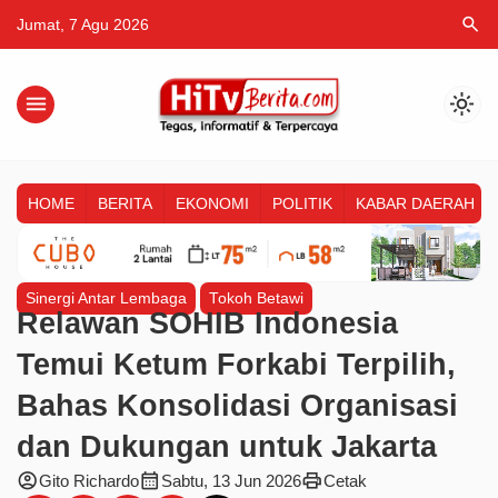
search
Jumat, 7 Agu 2026
menu
light_mode
HOME
BERITA
EKONOMI
POLITIK
KABAR DAERAH
Sinergi Antar Lembaga
Tokoh Betawi
Relawan SOHIB Indonesia
Temui Ketum Forkabi Terpilih,
Bahas Konsolidasi Organisasi
dan Dukungan untuk Jakarta
account_circle
calendar_month
print
Gito Richardo
Sabtu, 13 Jun 2026
Cetak