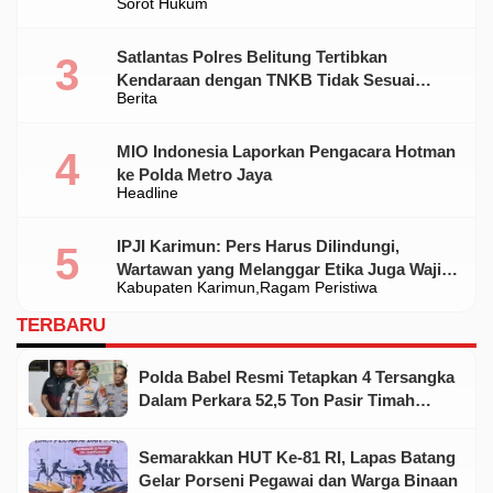
Sorot Hukum
Satlantas Polres Belitung Tertibkan
Kendaraan dengan TNKB Tidak Sesuai
Berita
Standar
MIO Indonesia Laporkan Pengacara Hotman
ke Polda Metro Jaya
Headline
IPJI Karimun: Pers Harus Dilindungi,
Wartawan yang Melanggar Etika Juga Wajib
Kabupaten Karimun
Ragam Peristiwa
Dikoreksi
TERBARU
Polda Babel Resmi Tetapkan 4 Tersangka
Dalam Perkara 52,5 Ton Pasir Timah
Ilegal Di Belitung
Semarakkan HUT Ke-81 RI, Lapas Batang
Gelar Porseni Pegawai dan Warga Binaan