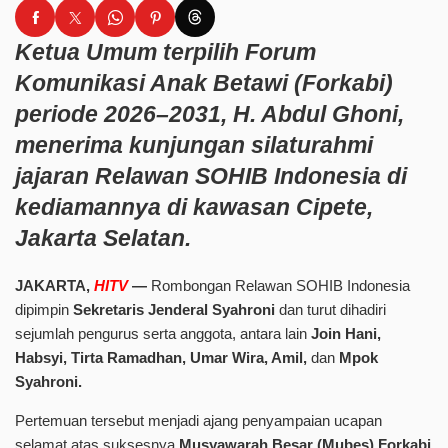
Ketua Umum terpilih Forum
Komunikasi Anak Betawi (Forkabi)
periode 2026–2031, H. Abdul Ghoni,
menerima kunjungan silaturahmi
jajaran Relawan SOHIB Indonesia di
kediamannya di kawasan Cipete,
Jakarta Selatan.
JAKARTA,
HITV
—
Rombongan Relawan SOHIB Indonesia
dipimpin
Sekretaris Jenderal Syahroni
dan turut dihadiri
sejumlah pengurus serta anggota, antara lain
Join Hani,
Habsyi, Tirta Ramadhan, Umar Wira, Amil,
dan
Mpok
Syahroni.
Pertemuan tersebut menjadi ajang penyampaian ucapan
selamat atas suksesnya
Musyawarah Besar (Mubes) Forkabi