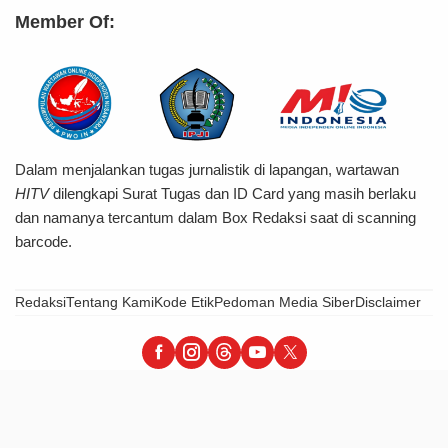
Member Of:
Dalam menjalankan tugas jurnalistik di lapangan, wartawan
HITV
dilengkapi Surat Tugas dan ID Card yang masih berlaku
dan namanya tercantum dalam Box Redaksi saat di scanning
barcode.
Redaksi
Tentang Kami
Kode Etik
Pedoman Media Siber
Disclaimer
HiTvBerita - Tegas, Informatif & Terpercaya
© 2026 PT Hijrah Insani Barokah – All Right Reserved.