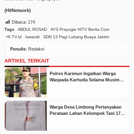
(HI/Network)
Dibaca:
174
Tags
ABDUL ROSAD
AYS Prayogie HITV Berita.Com
HI TV.Id
Iswandi
SDN 13 Pagi Lubang Buaya Jaktim
Penulis
: Redaksi
ARTIKEL TERKAIT
Polres Karimun Ingatkan Warga
Waspada Karhutla Selama Musim
Kemarau
Warga Desa Limbong Pertanyakan
Perataan Lahan Kelompok Tani 17
Hektare oleh PT CSA