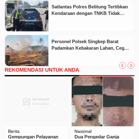
Satlantas Polres Belitung Tertibkan
Kendaraan dengan TNKB Tidak
Sesuai Standar
Personel Polsek Singkep Barat
Padamkan Kebakaran Lahan, Cegah
Api Meluas
REKOMENDASI UNTUK ANDA
Berita
Nasional
Gempungan Pelayanan
Dua Pengedar Ganja