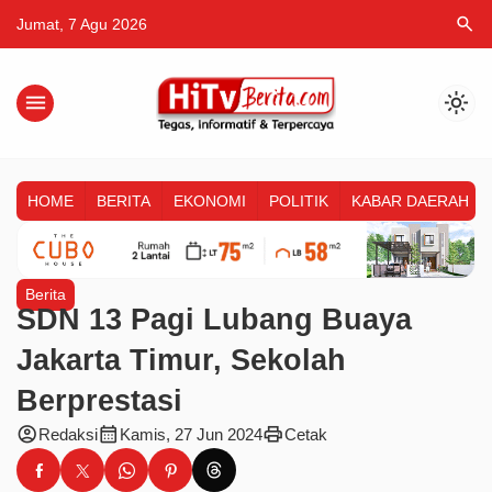
search
Jumat, 7 Agu 2026
menu
light_mode
HOME
BERITA
EKONOMI
POLITIK
KABAR DAERAH
Berita
SDN 13 Pagi Lubang Buaya
Jakarta Timur, Sekolah
Berprestasi
account_circle
calendar_month
print
Redaksi
Kamis, 27 Jun 2024
Cetak