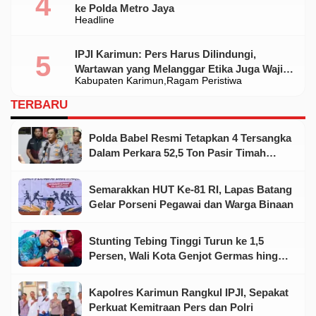
ke Polda Metro Jaya
Headline
IPJI Karimun: Pers Harus Dilindungi,
Wartawan yang Melanggar Etika Juga Wajib
Kabupaten Karimun
Ragam Peristiwa
Dikoreksi
TERBARU
Polda Babel Resmi Tetapkan 4 Tersangka
Dalam Perkara 52,5 Ton Pasir Timah
Ilegal Di Belitung
Semarakkan HUT Ke-81 RI, Lapas Batang
Gelar Porseni Pegawai dan Warga Binaan
Stunting Tebing Tinggi Turun ke 1,5
Persen, Wali Kota Genjot Germas hingga
Tingkat Keluarga
Kapolres Karimun Rangkul IPJI, Sepakat
Perkuat Kemitraan Pers dan Polri