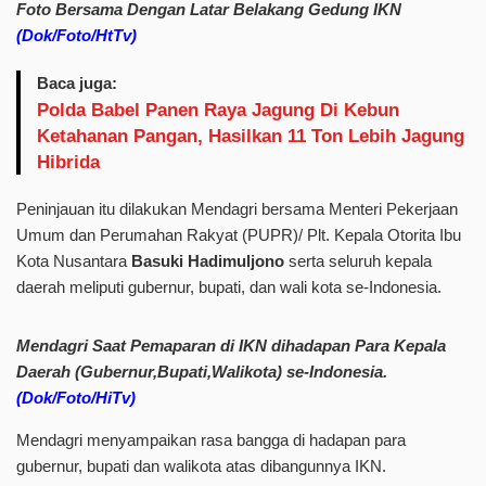
Foto
Bersama
Dengan
Latar
Belakang
Gedung
IKN
(Dok/Foto/HtTv)
Baca juga:
Polda Babel Panen Raya Jagung Di Kebun
Ketahanan Pangan, Hasilkan 11 Ton Lebih Jagung
Hibrida
Peninjauan itu dilakukan Mendagri bersama Menteri Pekerjaan
Umum dan Perumahan Rakyat (PUPR)/ Plt. Kepala Otorita Ibu
Kota Nusantara
Basuki Hadimuljono
serta seluruh kepala
daerah meliputi gubernur, bupati, dan wali kota se-Indonesia.
Mendagri
Saat
Pemaparan
di
IKN dihadapan
Para
Kepala
Daerah
(Gubernur,
Bupati,
Walikota)
se-Indonesia.
(Dok/Foto/HiTv)
Mendagri menyampaikan rasa bangga di hadapan para
gubernur, bupati dan walikota atas dibangunnya IKN.