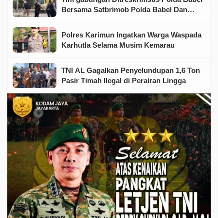
Bersama Satbrimob Polda Babel Dan
Satreskrim Polres Belitung Berhasil
Mengamankan 53 ton Pasir Timah Diduga
Polres Karimun Ingatkan Warga Waspada
Ilegal
Karhutla Selama Musim Kemarau
TNI AL Gagalkan Penyelundupan 1,6 Ton
Pasir Timah Ilegal di Perairan Lingga