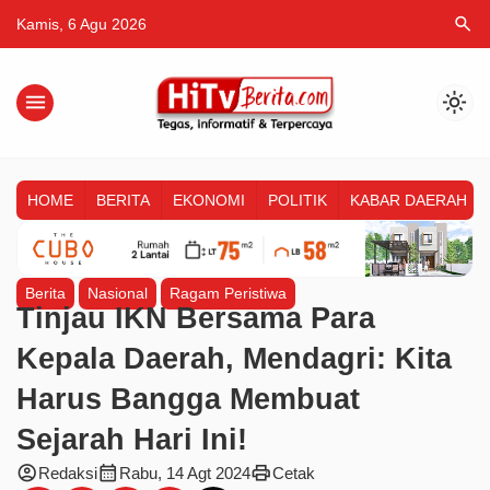
search
Kamis, 6 Agu 2026
menu
light_mode
HOME
BERITA
EKONOMI
POLITIK
KABAR DAERAH
Berita
Nasional
Ragam Peristiwa
Tinjau IKN Bersama Para
Kepala Daerah, Mendagri: Kita
Harus Bangga Membuat
Sejarah Hari Ini!
account_circle
calendar_month
print
Redaksi
Rabu, 14 Agt 2024
Cetak