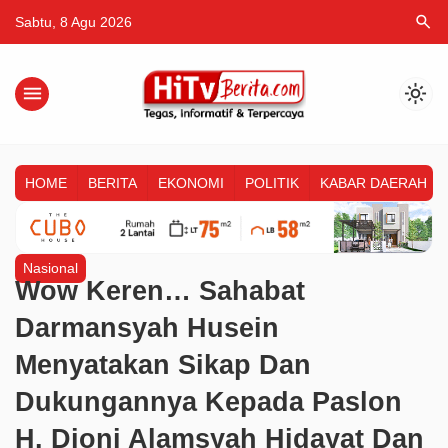
search
Sabtu, 8 Agu 2026
menu
light_mode
HOME
BERITA
EKONOMI
POLITIK
KABAR DAERAH
Nasional
Wow Keren… Sahabat
Darmansyah Husein
Menyatakan Sikap Dan
Dukungannya Kepada Paslon
H. Djoni Alamsyah Hidayat Dan