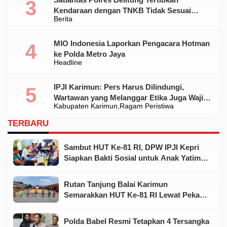
Kendaraan dengan TNKB Tidak Sesuai
Berita
Standar
MIO Indonesia Laporkan Pengacara Hotman
ke Polda Metro Jaya
Headline
IPJI Karimun: Pers Harus Dilindungi,
Wartawan yang Melanggar Etika Juga Wajib
Kabupaten Karimun
Ragam Peristiwa
Dikoreksi
TERBARU
Sambut HUT Ke-81 RI, DPW IPJI Kepri
Siapkan Bakti Sosial untuk Anak Yatim
dan Warga Kurang Mampu
Rutan Tanjung Balai Karimun
Semarakkan HUT Ke-81 RI Lewat Pekan
Olahraga dan Seni
Polda Babel Resmi Tetapkan 4 Tersangka