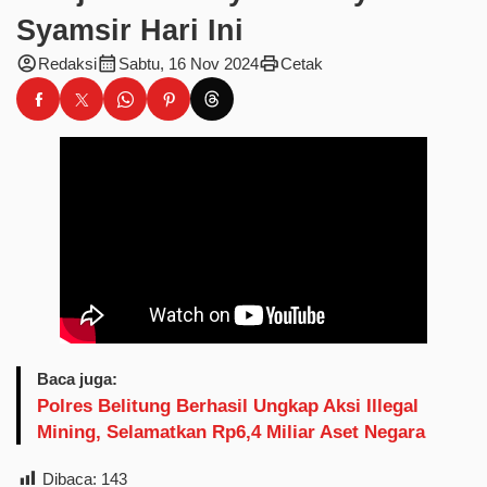
Syamsir Hari Ini
account_circle
calendar_month
print
Redaksi
Sabtu, 16 Nov 2024
Cetak
Baca juga:
Polres Belitung Berhasil Ungkap Aksi Illegal
Mining, Selamatkan Rp6,4 Miliar Aset Negara
Dibaca:
143