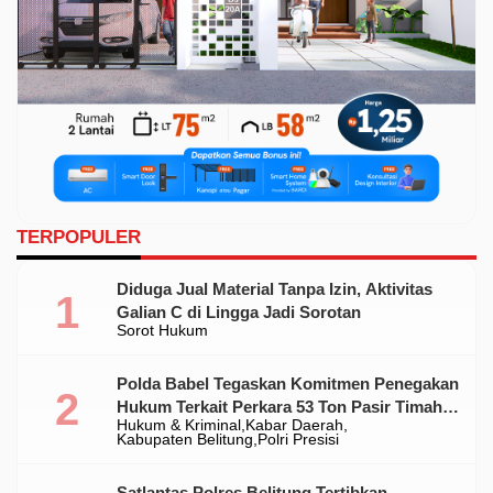
TERPOPULER
Diduga Jual Material Tanpa Izin, Aktivitas
Galian C di Lingga Jadi Sorotan
Sorot Hukum
Polda Babel Tegaskan Komitmen Penegakan
Hukum Terkait Perkara 53 Ton Pasir Timah
Hukum & Kriminal
Kabar Daerah
Ilegal Di Belitung
Kabupaten Belitung
Polri Presisi
Satlantas Polres Belitung Tertibkan