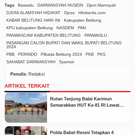
Tags
Bawaslu
DARMANSYAH HUSEIN
Djoni Alamsyah
DJONI ALAMSYAH HIDAYAT
Djoss
Hitvberita.com
KABAR BELITUNG HARI INI
Kabupaten Belitung
KPU kabupaten Belitung
NASDEM
PAN
PANWASCAM KABUPATEN BELITUNG
PANWASLU
PASANGAN CALON BUPATI DAN WAKIL BUPATI BELITUNG
2024
PBB
PERINDO
Pilkada Belitung 2024
PKB
PKS
SAHABAT DARMANSYAH
Syamsir
Penulis
: Redaksi
ARTIKEL TERKAIT
Rutan Tanjung Balai Karimun
Semarakkan HUT Ke-81 RI Lewat
Pekan Olahraga dan Seni
Polda Babel Resmi Tetapkan 4