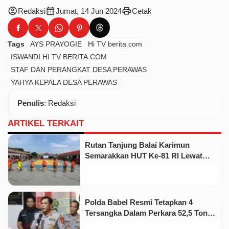
account_circle
calendar_month
print
Redaksi
Jumat, 14 Jun 2024
Cetak
Tags
AYS PRAYOGIE
Hi TV berita.com
ISWANDI HI TV BERITA.COM
STAF DAN PERANGKAT DESA PERAWAS
YAHYA KEPALA DESA PERAWAS
Penulis
: Redaksi
ARTIKEL TERKAIT
Rutan Tanjung Balai Karimun
Semarakkan HUT Ke-81 RI Lewat
Pekan Olahraga dan Seni
Polda Babel Resmi Tetapkan 4
Tersangka Dalam Perkara 52,5 Ton
Pasir Timah Ilegal Di Belitung