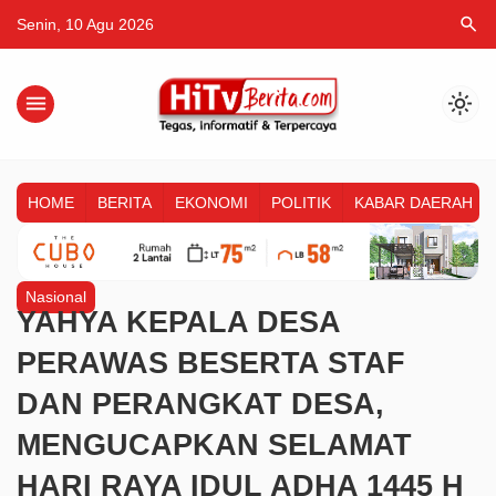
search
Senin, 10 Agu 2026
menu
light_mode
HOME
BERITA
EKONOMI
POLITIK
KABAR DAERAH
Nasional
YAHYA KEPALA DESA
PERAWAS BESERTA STAF
DAN PERANGKAT DESA,
MENGUCAPKAN SELAMAT
HARI RAYA IDUL ADHA 1445 H