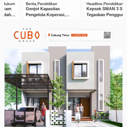
Berita
Pendidikan
Headline
Pendidikan
Genjot Kapasitas
‎Kepsek SMAN 3 Subang
Pengelola Koperasi,
Tegaskan Penggunaan
DKUPP Purwakarta Gelar
Dana BOS Sesuai
…
Pelatihan Berbasis
Ketentuan dan Arahan
Kompetensi
Kemendikbud