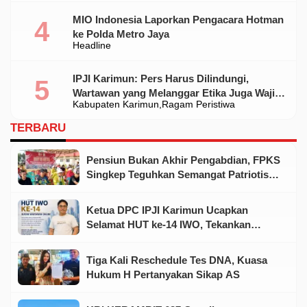
MIO Indonesia Laporkan Pengacara Hotman
ke Polda Metro Jaya
Headline
IPJI Karimun: Pers Harus Dilindungi,
Wartawan yang Melanggar Etika Juga Wajib
Kabupaten Karimun
Ragam Peristiwa
Dikoreksi
TERBARU
Pensiun Bukan Akhir Pengabdian, FPKS
Singkep Teguhkan Semangat Patriotisme
Jelang HUT RI
Ketua DPC IPJI Karimun Ucapkan
Selamat HUT ke-14 IWO, Tekankan
Pentingnya Soliditas Insan Pers
Tiga Kali Reschedule Tes DNA, Kuasa
Hukum H Pertanyakan Sikap AS