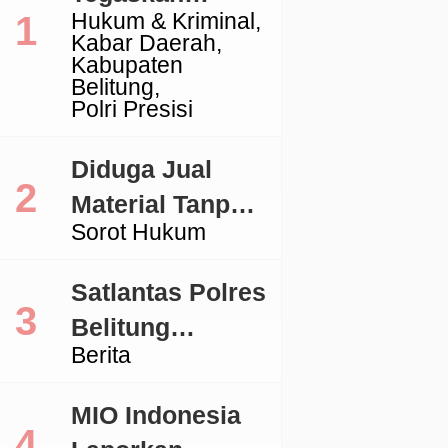
Hukum & Kriminal
Komitmen
Kabar Daerah
Penegakan
Kabupaten
Belitung
Hukum Terkait
Polri Presisi
Perkara 53 Ton
Pasir Timah
Diduga Jual
Ilegal Di
Material Tanpa
Sorot Hukum
Belitung
Izin, Aktivitas
Galian C di
Satlantas Polres
Lingga Jadi
Belitung
Sorotan
Berita
Tertibkan
Kendaraan
MIO Indonesia
dengan TNKB