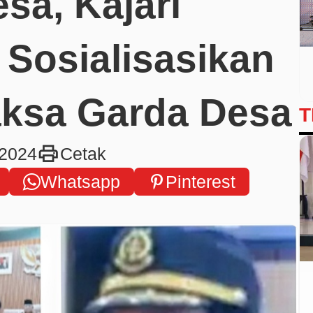
sa, Kajari
 Sosialisasikan
ksa Garda Desa
T
print
 2024
Cetak
Whatsapp
Pinterest