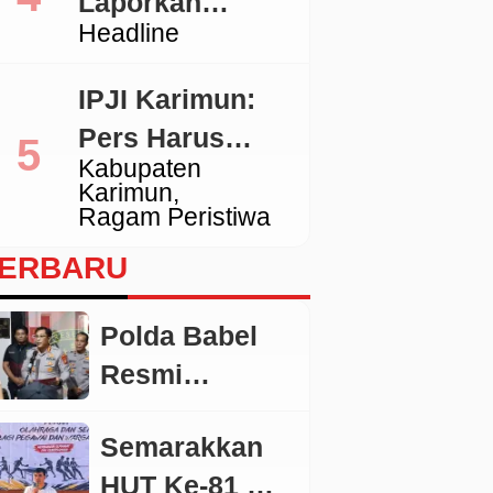
Laporkan
Tidak Sesuai
Headline
Pengacara
Standar
Hotman ke
IPJI Karimun:
Polda Metro
Pers Harus
Jaya
Kabupaten
Dilindungi,
Karimun
Wartawan yang
Ragam Peristiwa
Melanggar Etika
ERBARU
Juga Wajib
Dikoreksi
Polda Babel
Resmi
Tetapkan 4
Semarakkan
Tersangka
HUT Ke-81 RI,
Dalam Perkara