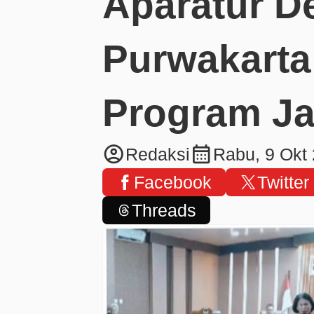
Aparatur De
Purwakarta
Program Ja
account_circle
calendar_month
Redaksi
Rabu, 9 Okt
Facebook
Twitter
Threads